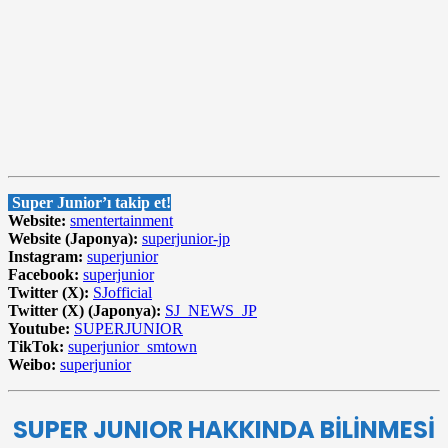
Super Junior’ı takip et!
Website:
smentertainment
Website (Japonya):
superjunior-jp
Instagram:
superjunior
Facebook:
superjunior
Twitter (X):
SJofficial
Twitter (X) (Japonya):
SJ_NEWS_JP
Youtube:
SUPERJUNIOR
TikTok:
superjunior_smtown
Weibo:
superjunior
SUPER JUNIOR HAKKINDA BİLİNMESİ