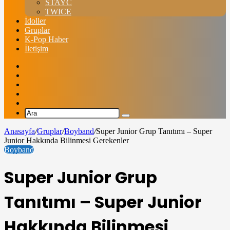
STAYC
TWICE
İdoller
Gruplar
K-Pop Haber
İletişim
Facebook
X
Instagram
Rastgele
içerik
Dış
görünümü
Ara
değiştir
Anasayfa
/
Gruplar
/
Boyband
/
Super Junior Grup Tanıtımı – Super
Junior Hakkında Bilinmesi Gerekenler
Boyband
Super Junior Grup
Tanıtımı – Super Junior
Hakkında Bilinmesi