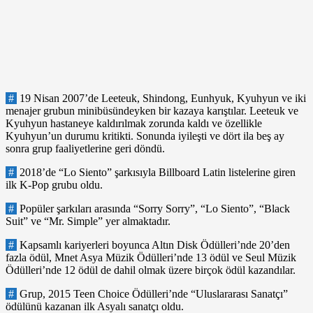
#
19 Nisan 2007’de Leeteuk, Shindong, Eunhyuk, Kyuhyun ve iki
menajer grubun minibüsündeyken bir kazaya karıştılar. Leeteuk ve
Kyuhyun hastaneye kaldırılmak zorunda kaldı ve özellikle
Kyuhyun’un durumu kritikti. Sonunda iyileşti ve dört ila beş ay
sonra grup faaliyetlerine geri döndü.
#
2018’de “Lo Siento” şarkısıyla Billboard Latin listelerine giren
ilk K-Pop grubu oldu.
#
Popüler şarkıları arasında “Sorry Sorry”, “Lo Siento”, “Black
Suit” ve “Mr. Simple” yer almaktadır.
#
Kapsamlı kariyerleri boyunca Altın Disk Ödülleri’nde 20’den
fazla ödül, Mnet Asya Müzik Ödülleri’nde 13 ödül ve Seul Müzik
Ödülleri’nde 12 ödül de dahil olmak üzere birçok ödül kazandılar.
#
Grup, 2015 Teen Choice Ödülleri’nde “Uluslararası Sanatçı”
ödülünü kazanan ilk Asyalı sanatçı oldu.