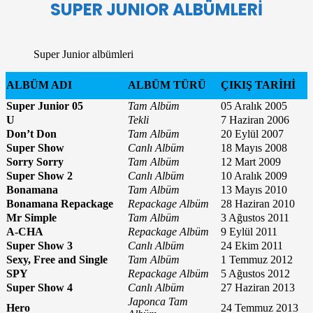
SUPER JUNIOR
ALBÜMLERİ
Super Junior albümleri
ALBÜM ADI
ALBÜM TÜRÜ
ÇIKIŞ TARİHİ
Super Junior 05
Tam Albüm
05 Aralık 2005
U
Tekli
7 Haziran 2006
Don’t Don
Tam Albüm
20 Eylül 2007
Super Show
Canlı Albüm
18 Mayıs 2008
Sorry Sorry
Tam Albüm
12 Mart 2009
Super Show 2
Canlı Albüm
10 Aralık 2009
Bonamana
Tam Albüm
13 Mayıs 2010
Bonamana Repackage
Repackage Albüm
28 Haziran 2010
Mr Simple
Tam Albüm
3 Ağustos 2011
A-CHA
Repackage Albüm
9 Eylül 2011
Super Show 3
Canlı Albüm
24 Ekim 2011
Sexy, Free and Single
Tam Albüm
1 Temmuz 2012
SPY
Repackage Albüm
5 Ağustos 2012
Super Show 4
Canlı Albüm
27 Haziran 2013
Japonca Tam
Hero
24 Temmuz 2013