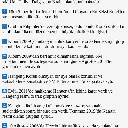
sıklıkla “Hallyu Dalgasının Kralı” olarak anılmaktadır.
#
Tüm Super Junior üyeleri Peru’nun Dünyanın En Seksi Erkekleri
sıralamasında ilk 30’da yer aldı.
#
Grubun Filipinler’de verdiği konser, o dönemde Koreli şarkıcılar
tarafından ülkede düzenlenen en büyük müzik etkinliğiydi.
#
Kibum 2009 yılında oyunculuk kariyerine odaklanmak için grup
etkinliklerine katılımını durdurmaya karar verdi.
#
Kibum 2009’dan beri aktif olmamasına rağmen, SM
Entertainment ile sözleşmesi sona erdiğinde Ağustos 2015’te
gruptan resmen ayrıldı.
#
Hangeng Koreli olmayan bir üye olarak zorluklar ve
eşitsizliklerle karşılaştı ve SM Entertainment’a karşı dava açtı.
#
Eylül 2011’de mahkeme Hangeng’in lehine karar verdi ve
Hangeng resmi olarak gruptan ayrıldı.
#
Kangin, alkollü araç kullanmak ve vur-kaç yapmakla
suçlandıktan sonra bir süre ara verdi. Temmuz 2019’da Kangin
resmi olarak gruptan ayrıldı.
#
10 Ağustos 2006’da Heechul bir trafik kazasında yaralandı ve