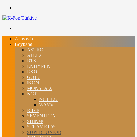
Ara
Menü
Anasayfa
Boyband
ASTRO
ATEEZ
BTS
ENHYPEN
EXO
GOT7
iKON
MONSTA X
NCT
NCT 127
WAYV
RIIZE
SEVENTEEN
SHINee
STRAY KIDS
SUPER JUNIOR