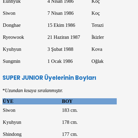
Eunhyuk
4 Nisan 1986
Koç
Siwon
7 Nisan 1986
Koç
Donghae
15 Ekim 1986
Terazi
Ryeowook
21 Haziran 1987
İkizler
Kyuhyun
3 Şubat 1988
Kova
Sungmin
1 Ocak 1986
Oğlak
SUPER JUNIOR Üyelerinin Boyları
*
Uzundan kısaya sıralanmıştır.
ÜYE
BOY
Siwon
183 cm.
Kyuhyun
178 cm.
Shindong
177 cm.