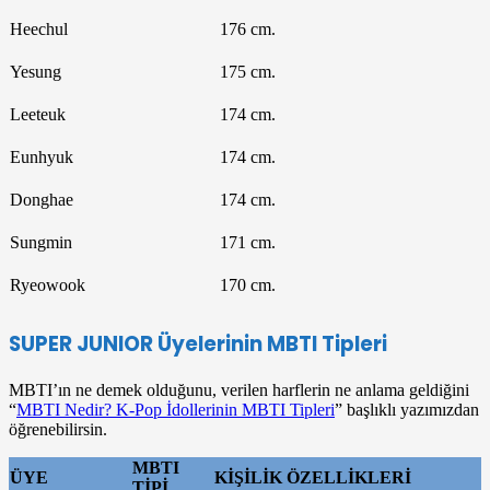
Heechul
176 cm.
Yesung
175 cm.
Leeteuk
174 cm.
Eunhyuk
174 cm.
Donghae
174 cm.
Sungmin
171 cm.
Ryeowook
170 cm.
SUPER JUNIOR
Üyelerinin MBTI Tipleri
MBTI’ın ne demek olduğunu, verilen harflerin ne anlama geldiğini
“
MBTI Nedir? K-Pop İdollerinin MBTI Tipleri
” başlıklı yazımızdan
öğrenebilirsin.
MBTI
ÜYE
KİŞİLİK ÖZELLİKLERİ
TİPİ