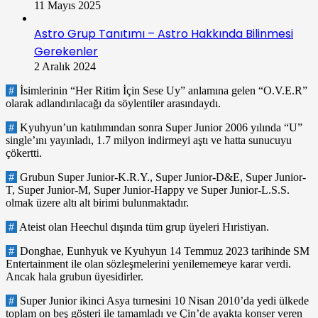
11 Mayıs 2025
Astro Grup Tanıtımı – Astro Hakkında Bilinmesi
Gerekenler
2 Aralık 2024
#
İsimlerinin “Her Ritim İçin Sese Uy” anlamına gelen “O.V.E.R”
olarak adlandırılacağı da söylentiler arasındaydı.
#
Kyuhyun’un katılımından sonra Super Junior 2006 yılında “U”
single’ını yayınladı, 1.7 milyon indirmeyi aştı ve hatta sunucuyu
çökertti.
#
Grubun Super Junior-K.R.Y., Super Junior-D&E, Super Junior-
T, Super Junior-M, Super Junior-Happy ve Super Junior-L.S.S.
olmak üzere altı alt birimi bulunmaktadır.
#
Ateist olan Heechul dışında tüm grup üyeleri Hıristiyan.
#
Donghae, Eunhyuk ve Kyuhyun 14 Temmuz 2023 tarihinde SM
Entertainment ile olan sözleşmelerini yenilememeye karar verdi.
Ancak hala grubun üyesidirler.
#
Super Junior ikinci Asya turnesini 10 Nisan 2010’da yedi ülkede
toplam on beş gösteri ile tamamladı ve Çin’de ayakta konser veren