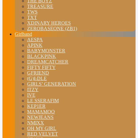
THE BOYZ
TREASURE
TWS
TXT
XDINARY HEROES
ZEROBASEONE (ZB1)
Girlband
AESPA
APINK
BABYMONSTER
BLACKPINK
DREAMCATCHER
FIFTY FIFTY
GFRIEND
(G)I-DLE
GIRLS’ GENERATION
ITZY
IVE
LE SSERAFIM
KEP1ER
MAMAMOO
NEWJEANS
NMIXX
OH MY GIRL
RED VELVET