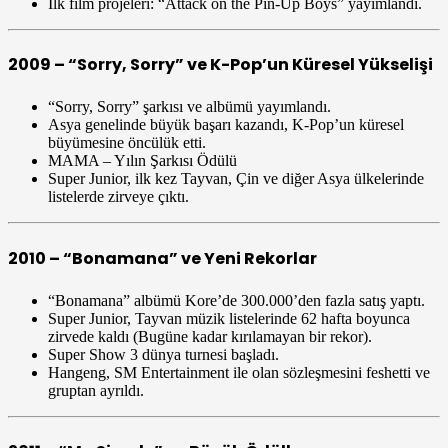
İlk film projeleri: “Attack on the Pin-Up Boys” yayımlandı.
2009 – “Sorry, Sorry” ve K-Pop’un Küresel Yükselişi
“Sorry, Sorry” şarkısı ve albümü yayımlandı.
Asya genelinde büyük başarı kazandı, K-Pop’un küresel
büyümesine öncülük etti.
MAMA – Yılın Şarkısı Ödülü
Super Junior, ilk kez Tayvan, Çin ve diğer Asya ülkelerinde
listelerde zirveye çıktı.
2010 – “Bonamana” ve Yeni Rekorlar
“Bonamana” albümü Kore’de 300.000’den fazla satış yaptı.
Super Junior, Tayvan müzik listelerinde 62 hafta boyunca
zirvede kaldı (Bugüne kadar kırılamayan bir rekor).
Super Show 3 dünya turnesi başladı.
Hangeng, SM Entertainment ile olan sözleşmesini feshetti ve
gruptan ayrıldı.