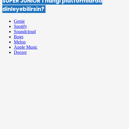
SUPER JUNIOR’ı hangi platformlarda
dinleyebilirsin?
Genie
Spotify
Soundcloud
Bugs
Melon
Apple Music
Deezer