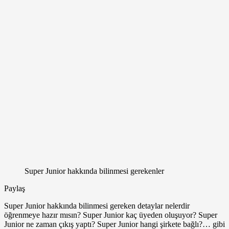
Super Junior hakkında bilinmesi gerekenler
Paylaş
Facebook
X
LinkedIn
Tumblr
Pinterest
Reddit
Skype
Messenger
Messenger
WhatsApp
Telegram
Email
Yazdır
S
uper Junior hakkında bilinmesi gereken detaylar nelerdir
ile
öğrenmeye hazır mısın? Super Junior kaç üyeden oluşuyor? Super
gönder
Junior ne zaman çıkış yaptı? Super Junior hangi şirkete bağlı?… gibi