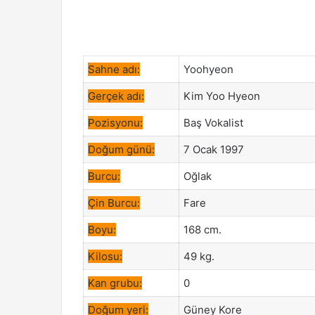
Sahne adı:
Yoohyeon
Gerçek adı:
Kim Yoo Hyeon
Pozisyonu:
Baş Vokalist
Doğum günü:
7 Ocak 1997
Burcu:
Oğlak
Çin Burcu:
Fare
Boyu:
168 cm.
Kilosu:
49 kg.
Kan grubu:
0
Doğum yeri:
Güney Kore