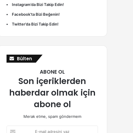
Instagram’da Bizi Takip Edin!
Facebook’ta Bizi Beğenin!
Twitter’da Bizi Takip Edin!
Bülten
ABONE OL
Son içeriklerden
haberdar olmak için
abone ol
Merak etme, spam göndermem
E-