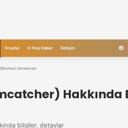
F
Gruplar
K-Pop Haber
İletişim
Bilinmesi Gerekenler
catcher) Hakkında B
nda bilgiler, detaylar