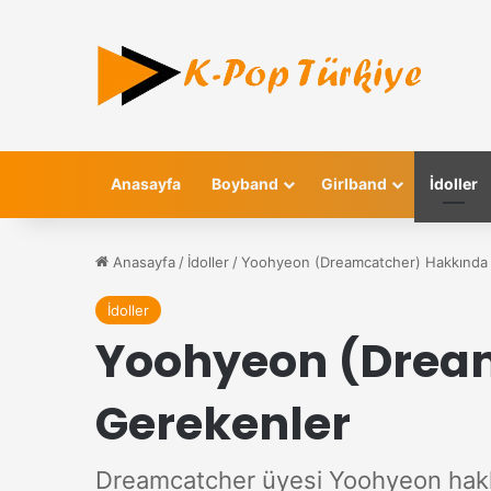
Anasayfa
Boyband
Girlband
İdoller
Anasayfa
/
İdoller
/
Yoohyeon (Dreamcatcher) Hakkında 
İdoller
Yoohyeon (Dream
Gerekenler
Dreamcatcher üyesi Yoohyeon hakkı