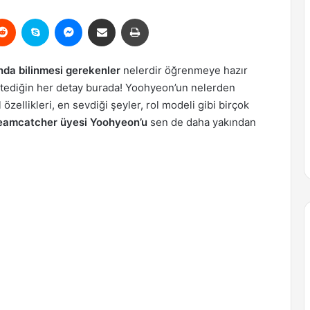
erest
Reddit
Skype
Messenger
Email ile gönder
Yazdır
da bilinmesi gerekenler
nelerdir öğrenmeye hazır
tediğin her detay burada! Yoohyeon’un nelerden
l özellikleri, en sevdiği şeyler, rol modeli gibi birçok
eamcatcher üyesi Yoohyeon’u
sen de daha yakından