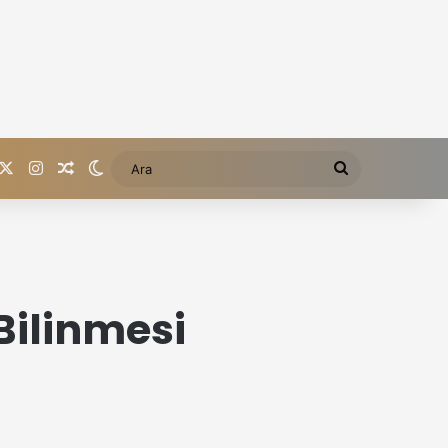
acebook
X
Instagram
Rastgele içerik
Dış görünümü değiştir
Ara
ilinmesi