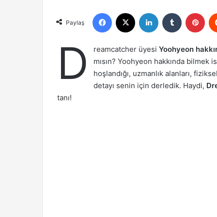
Facebook
X
LinkedIn
Tumblr
Pint
Paylaş
D
reamcatcher üyesi
Yoohyeon hakkın
mısın? Yoohyeon hakkında bilmek is
hoşlandığı, uzmanlık alanları, fizikse
detayı senin için derledik. Haydi,
Dr
tanı!