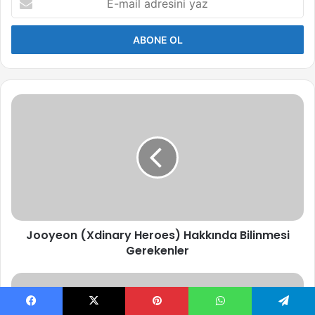
mail
adresini
yaz
Jooyeon
(Xdinary
Heroes)
Hakkında
Bilinmesi
Gerekenler
Jooyeon (Xdinary Heroes) Hakkında Bilinmesi
Gerekenler
NCT
127
Grup
Facebook
X
Pinterest
WhatsApp
Telegram