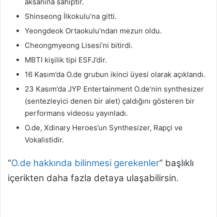
aksanına sahiptir.
Shinseong İlkokulu’na gitti.
Yeongdeok Ortaokulu’ndan mezun oldu.
Cheongmyeong Lisesi’ni bitirdi.
MBTI kişilik tipi ESFJ’dir.
16 Kasım’da O.de grubun ikinci üyesi olarak açıklandı.
23 Kasım’da JYP Entertainment O.de’nin synthesizer
(sentezleyici denen bir alet) çaldığını gösteren bir
performans videosu yayınladı.
O.de, Xdinary Heroes’un Synthesizer, Rapçi ve
Vokalistidir.
“
O.de hakkında bilinmesi gerekenler
” başlıklı
içerikten daha fazla detaya ulaşabilirsin.