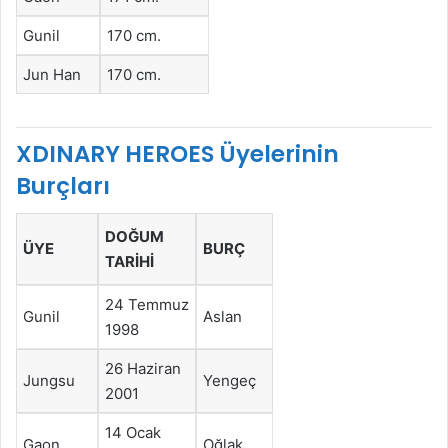
Gunil
170 cm.
Jun Han
170 cm.
XDINARY HEROES Üyelerinin
Burçları
DOĞUM
ÜYE
BURÇ
TARİHİ
24 Temmuz
Gunil
Aslan
1998
26 Haziran
Jungsu
Yengeç
2001
14 Ocak
Gaon
Oğlak