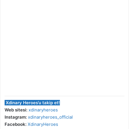
Xdinary Heroes’u takip et!
Web sitesi:
xdinaryheroes
Instagram:
xdinaryheroes_official
Facebook:
XdinaryHeroes