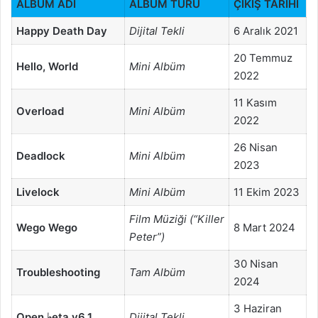
ALBÜM ADI
ALBÜM TÜRÜ
ÇIKIŞ TARİHİ
Happy Death Day
Dijital Tekli
6 Aralık 2021
20 Temmuz
Hello, World
Mini Albüm
2022
11 Kasım
Overload
Mini Albüm
2022
26 Nisan
Deadlock
Mini Albüm
2023
Livelock
Mini Albüm
11 Ekim 2023
Film Müziği (“Killer
Wego Wego
8 Mart 2024
Peter”)
30 Nisan
Troubleshooting
Tam Albüm
2024
3 Haziran
Open ♭eta v6.1
Dijital Tekli