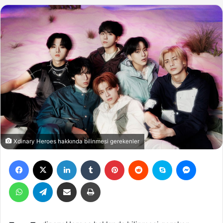
Xdinary Heroes hakkında bilinmesi gerekenler
Facebook
X
LinkedIn
Tumblr
Pinterest
Reddit
Skype
Messen
WhatsApp
Telegram
Email ile gönder
Yazdır