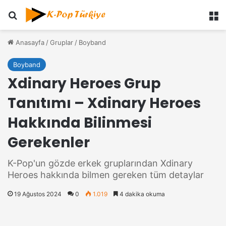
Ara
M
Anasayfa
/
Gruplar
/
Boyband
Boyband
Xdinary Heroes Grup
Tanıtımı – Xdinary Heroes
Hakkında Bilinmesi
Gerekenler
K-Pop'un gözde erkek gruplarından Xdinary
Heroes hakkında bilmen gereken tüm detaylar
19 Ağustos 2024
0
1.019
4 dakika okuma