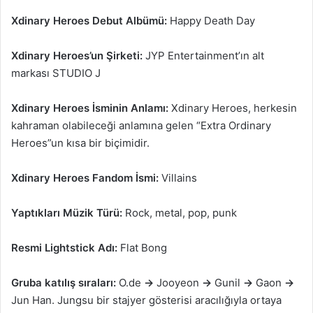
Xdinary Heroes Debut Albümü:
Happy Death Day
Xdinary Heroes’un Şirketi:
JYP Entertainment’ın alt
markası STUDIO J
Xdinary Heroes İsminin Anlamı:
Xdinary Heroes, herkesin
kahraman olabileceği anlamına gelen “Extra Ordinary
Heroes”un kısa bir biçimidir.
Xdinary Heroes Fandom İsmi:
Villains
Yaptıkları Müzik Türü:
Rock, metal, pop, punk
Resmi Lightstick Adı:
Flat Bong
Gruba katılış sıraları:
O.de
→
Jooyeon
→
Gunil
→
Gaon
→
Jun Han. Jungsu bir stajyer gösterisi aracılığıyla ortaya