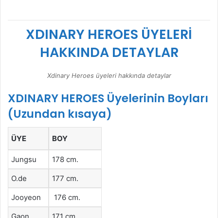
XDINARY HEROES
ÜYELERİ
HAKKINDA DETAYLAR
Xdinary Heroes üyeleri hakkında detaylar
XDINARY HEROES Üyelerinin Boyları
(Uzundan kısaya)
ÜYE
BOY
Jungsu
178 cm.
O.de
177 cm.
Jooyeon
176 cm.
Gaon
171 cm.