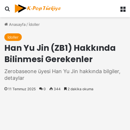
Ara
M
Anasayfa
/
İdoller
İdoller
Han Yu Jin (ZB1) Hakkında
Bilinmesi Gerekenler
Zerobaseone üyesi Han Yu Jin hakkında bilgiler,
detaylar
11 Temmuz 2025
0
344
2 dakika okuma