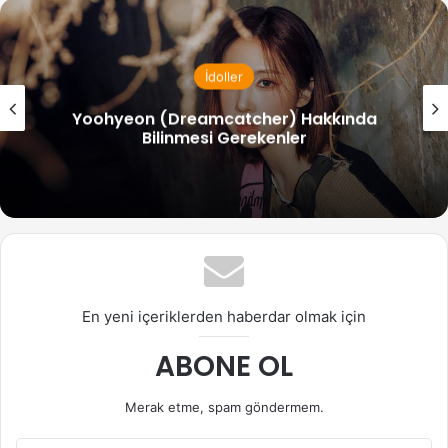
İdoller
Handong (Dreamcatcher) Hakkında
Bilinmesi Gerekenler
En yeni içeriklerden haberdar olmak için
ABONE OL
Merak etme, spam göndermem.
E-