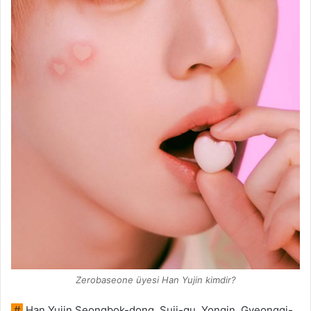
Zerobaseone üyesi Han Yujin kimdir?
#
Han Yujin Seongbok-dong, Suji-gu, Yongin, Gyeonggi-