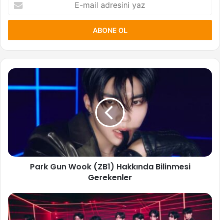
mail
adresini
yaz
Park
Gun
Wook
(ZB1)
Hakkında
Bilinmesi
Gerekenler
Park Gun Wook (ZB1) Hakkında Bilinmesi
Gerekenler
ZEROBASEONE
(ZB1)
Hakkında