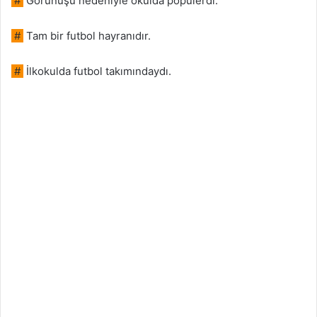
#
Görünüşü nedeniyle okulda popülerdi.
#
Tam bir futbol hayranıdır.
#
İlkokulda futbol takımındaydı.