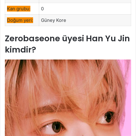
Kan grubu:
0
Doğum yeri:
Güney Kore
Zerobaseone üyesi Han Yu Jin
kimdir?