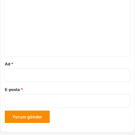
o
r
u
m
*
Ad
*
E-posta
*