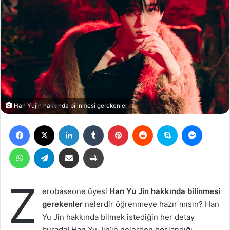
Han Yujin hakkında bilinmesi gerekenler
Facebook
X
LinkedIn
Tumblr
Pinterest
Reddit
Skype
Messen
WhatsApp
Telegram
Email ile gönder
Yazdır
Z
erobaseone üyesi
Han Yu Jin hakkında bilinmesi
gerekenler
nelerdir öğrenmeye hazır mısın? Han
Yu Jin hakkında bilmek istediğin her detay
burada! Han Yu Jin’in nelerden hoşlandığı,