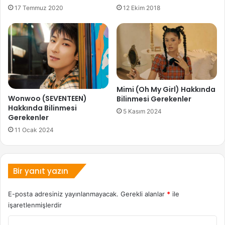
17 Temmuz 2020
12 Ekim 2018
Mimi (Oh My Girl) Hakkında
Wonwoo (SEVENTEEN)
Bilinmesi Gerekenler
Hakkında Bilinmesi
5 Kasım 2024
Gerekenler
11 Ocak 2024
Bir yanıt yazın
E-posta adresiniz yayınlanmayacak.
Gerekli alanlar
*
ile
işaretlenmişlerdir
Y