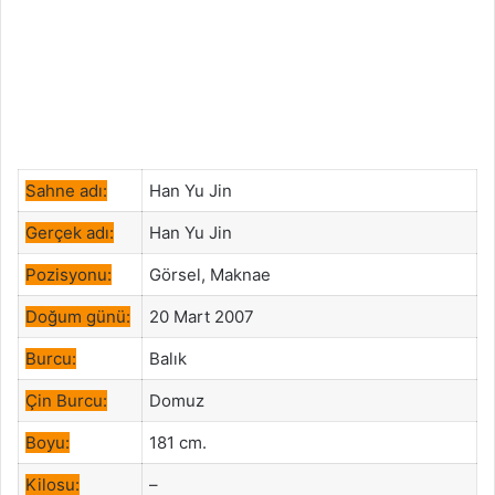
Sahne adı:
Han Yu Jin
Gerçek adı:
Han Yu Jin
Pozisyonu:
Görsel, Maknae
Doğum günü:
20 Mart 2007
Burcu:
Balık
Çin Burcu:
Domuz
Boyu:
181 cm.
Kilosu:
–