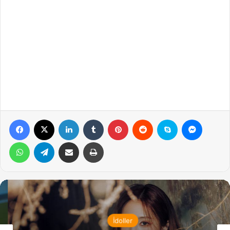
Facebook
X
LinkedIn
Tumblr
Pinterest
Reddit
Skype
Messen
WhatsApp
Telegram
Email ile gönder
Yazdır
İdoller