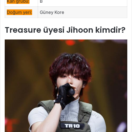
Kan grubu:
B
Doğum yeri:
Güney Kore
Treasure
üyesi Jihoon kimdir?