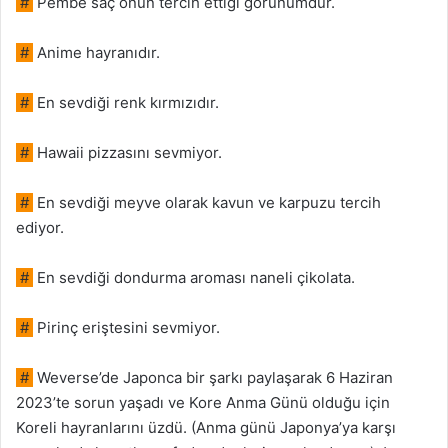
#
Pembe saç onun tercih ettiği görünümdür.
#
Anime hayranıdır.
#
En sevdiği renk kırmızıdır.
#
Hawaii pizzasını sevmiyor.
#
En sevdiği meyve olarak kavun ve karpuzu tercih
ediyor.
#
En sevdiği dondurma aroması naneli çikolata.
#
Pirinç eriştesini sevmiyor.
#
Weverse’de Japonca bir şarkı paylaşarak 6 Haziran
2023’te sorun yaşadı ve Kore Anma Günü olduğu için
Koreli hayranlarını üzdü. (Anma günü Japonya’ya karşı