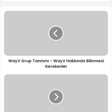
WayV
Grup
Tanıtımı
-
WayV
Hakkında
Bilinmesi
Gerekenler
WayV Grup Tanıtımı - WayV Hakkında Bilinmesi
Gerekenler
Yoshi
(Treasure)
Hakkında
Bilinmesi
Gerekenler