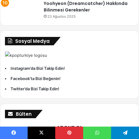
Yoohyeon (Dreamcatcher) Hakkında
Bilinmesi Gerekenler
23 Ağustos 2025
Sosyal Medya
Instagram’da Bizi Takip Edin!
Facebook’ta Bizi Beğenin!
Twitter’da Bizi Takip Edin!
Bülten
ABONE OL
Son içeriklerden haberdar
Facebook
X
Pinterest
WhatsApp
Telegram