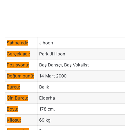
Sahne adı:
Jihoon
Gerçek adı:
Park Ji Hoon
Pozisyonu:
Baş Dansçı, Baş Vokalist
Doğum günü:
14 Mart 2000
Burcu:
Balık
Çin Burcu:
Ejderha
Boyu:
178 cm.
Kilosu:
69 kg.