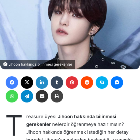
Jihoon hakkında bilinmesi gerekenler
Facebook
X
LinkedIn
Tumblr
Pinterest
Reddit
Skype
Messen
WhatsApp
Telegram
Email ile gönder
Yazdır
T
reasure üyesi
Jihoon hakkında bilinmesi
gerekenler
nelerdir öğrenmeye hazır mısın?
Jihoon hakkında öğrenmek istediğin her detay
burada! Jihoon’un nelerden hoşlandığı, uzmanlık