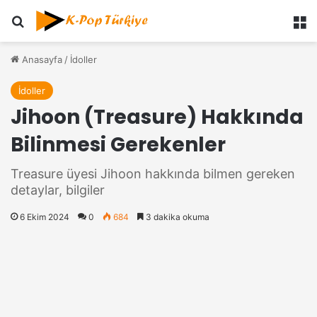
Ara
M
Anasayfa
/
İdoller
İdoller
Jihoon (Treasure) Hakkında
Bilinmesi Gerekenler
Treasure üyesi Jihoon hakkında bilmen gereken
detaylar, bilgiler
6 Ekim 2024
0
684
3 dakika okuma