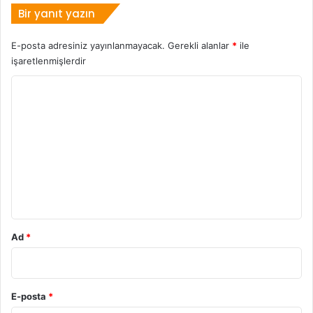
Bir yanıt yazın
E-posta adresiniz yayınlanmayacak.
Gerekli alanlar
*
ile
işaretlenmişlerdir
Y
o
r
u
m
*
Ad
*
E-posta
*