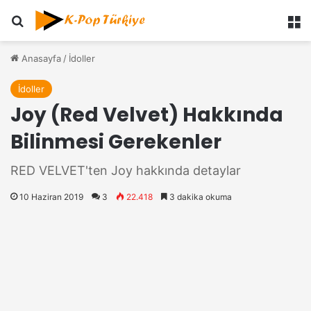
Ara
M
Anasayfa
/
İdoller
İdoller
Joy (Red Velvet) Hakkında
Bilinmesi Gerekenler
RED VELVET'ten Joy hakkında detaylar
10 Haziran 2019
3
22.418
3 dakika okuma