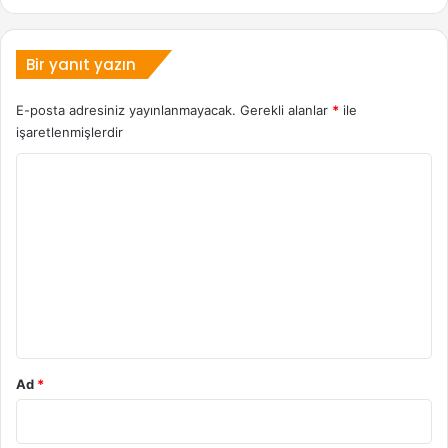
Bir yanıt yazın
E-posta adresiniz yayınlanmayacak.
Gerekli alanlar
*
ile
işaretlenmişlerdir
Y
o
r
u
m
*
Ad
*