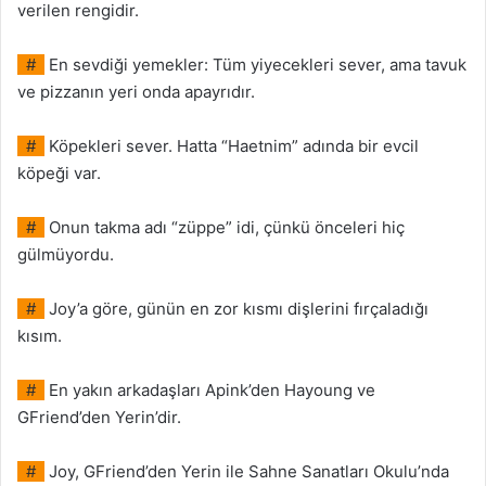
verilen rengidir.
#
En sevdiği yemekler: Tüm yiyecekleri sever, ama tavuk
ve pizzanın yeri onda apayrıdır.
#
Köpekleri sever. Hatta “Haetnim” adında bir evcil
köpeği var.
#
Onun takma adı “züppe” idi, çünkü önceleri hiç
gülmüyordu.
#
Joy’a göre, günün en zor kısmı dişlerini fırçaladığı
kısım.
#
En yakın arkadaşları Apink’den Hayoung ve
GFriend’den Yerin’dir.
#
Joy, GFriend’den Yerin ile Sahne Sanatları Okulu’nda