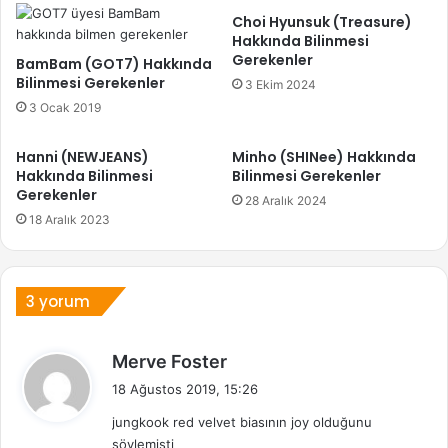
Choi Hyunsuk (Treasure)
Hakkında Bilinmesi
Gerekenler
BamBam (GOT7) Hakkında
Bilinmesi Gerekenler
3 Ekim 2024
3 Ocak 2019
Hanni (NEWJEANS)
Minho (SHINee) Hakkında
Hakkında Bilinmesi
Bilinmesi Gerekenler
Gerekenler
28 Aralık 2024
18 Aralık 2023
3 yorum
d
Merve Foster
e
18 Ağustos 2019, 15:26
d
jungkook red velvet biasının joy olduğunu
i
söylemişti