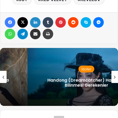
Facebook
X
LinkedIn
Tumblr
Pinterest
Reddit
Skype
Messen
WhatsApp
Telegram
Email ile gönder
Yazdır
İdoller
Handong (Dreamcatcher) Hakkında
Bilinmesi Gerekenler