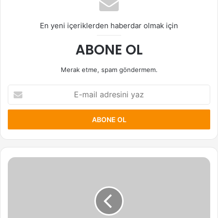
En yeni içeriklerden haberdar olmak için
ABONE OL
Merak etme, spam göndermem.
E-
mail
adresini
yaz
Wendy
(Red
Velvet)
Hakkında
Bilinmesi
Gerekenler