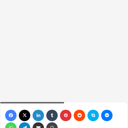
Joy hakkında bilinmesi gerekenler
Facebook
X
LinkedIn
Tumblr
Pinterest
Reddit
Skype
Messen
WhatsApp
Telegram
Email ile gönder
Yazdır