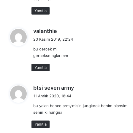
k
i
Yanıtla
:
d
valanthie
e
20 Kasım 2019, 22:24
d
bu gercek mi
i
gercekse aglarımm
k
i
Yanıtla
:
d
btsi seven army
e
11 Aralık 2020, 18:44
d
bu yalan bence army’misin jungkook benim biansim
i
senin ki hangisi
k
i
Yanıtla
: