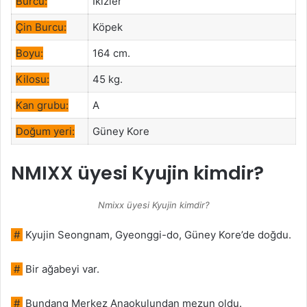
Burcu:
İkizler
Çin Burcu:
Köpek
Boyu:
164 cm.
Kilosu:
45 kg.
Kan grubu:
A
Doğum yeri:
Güney Kore
NMIXX üyesi Kyujin kimdir?
Nmixx üyesi Kyujin kimdir?
#
Kyujin Seongnam, Gyeonggi-do, Güney Kore’de doğdu.
#
Bir ağabeyi var.
#
Bundang Merkez Anaokulundan mezun oldu.