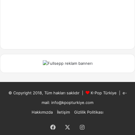
© Copyright 2018, Tüm hakları saklıdır |
K-Pop Türkiye
| e-
mail: info@kpopturkiye.com
Hakkımızda
İletişim
Gizlilik Politikası
Facebook
X
Instagram