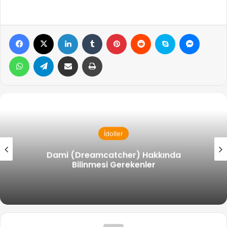
Facebook
X
LinkedIn
Tumblr
Pinterest
Reddit
Skype
Messen
WhatsApp
Telegram
Email ile gönder
Yazdır
İdoller
Yoohyeon (Dreamcatcher) Hakkında
Bilinmesi Gerekenler