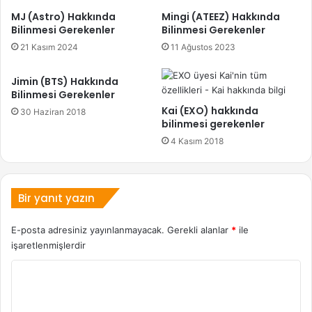
MJ (Astro) Hakkında
Mingi (ATEEZ) Hakkında
Bilinmesi Gerekenler
Bilinmesi Gerekenler
21 Kasım 2024
11 Ağustos 2023
Jimin (BTS) Hakkında
Bilinmesi Gerekenler
Kai (EXO) hakkında
30 Haziran 2018
bilinmesi gerekenler
4 Kasım 2018
Bir yanıt yazın
E-posta adresiniz yayınlanmayacak.
Gerekli alanlar
*
ile
işaretlenmişlerdir
Y
o