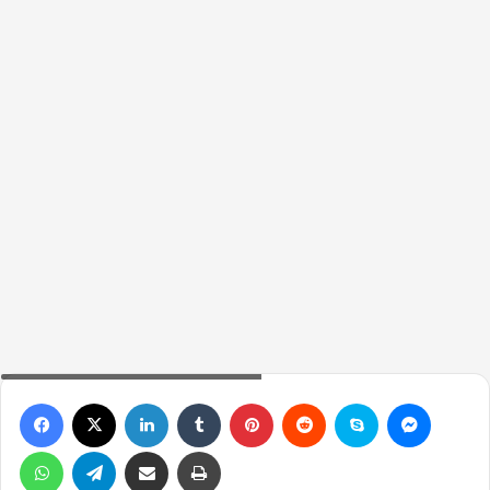
Kyujin hakkında bilinmesi gerekenler
Facebook
X
LinkedIn
Tumblr
Pinterest
Reddit
Skype
Messen
WhatsApp
Telegram
Email ile gönder
Yazdır