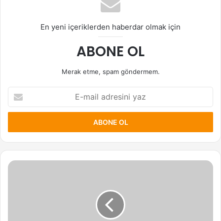
En yeni içeriklerden haberdar olmak için
ABONE OL
Merak etme, spam göndermem.
E-
mail
adresini
yaz
Jiwoo
(NMIXX)
Hakkında
Bilinmesi
Gerekenler