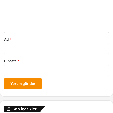
r
u
m
*
Ad
*
E-posta
*
Son içerikler