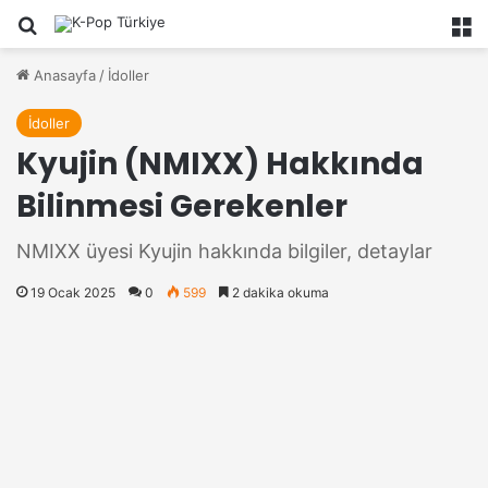
Ara
M
Anasayfa
/
İdoller
İdoller
Kyujin (NMIXX) Hakkında
Bilinmesi Gerekenler
NMIXX üyesi Kyujin hakkında bilgiler, detaylar
19 Ocak 2025
0
599
2 dakika okuma