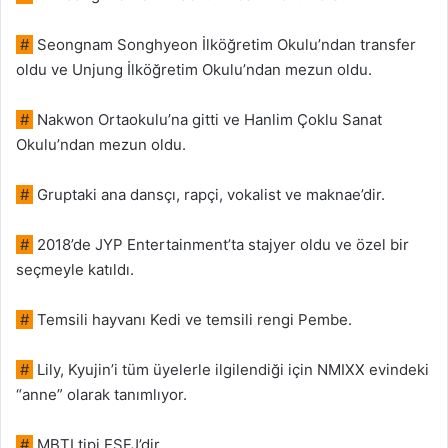
#
Seongnam Songhyeon İlköğretim Okulu’ndan transfer
oldu ve Unjung İlköğretim Okulu’ndan mezun oldu.
#
Nakwon Ortaokulu’na gitti ve Hanlim Çoklu Sanat
Okulu’ndan mezun oldu.
#
Gruptaki ana dansçı, rapçi, vokalist ve maknae’dir.
#
2018’de JYP Entertainment’ta stajyer oldu ve özel bir
seçmeyle katıldı.
#
Temsili hayvanı Kedi ve temsili rengi Pembe.
#
Lily, Kyujin’i tüm üyelerle ilgilendiği için NMIXX evindeki
“anne” olarak tanımlıyor.
#
MBTI tipi ESFJ’dir.