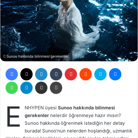
Sunoo hakkında bilinmesi gerekenler.
Facebook
X
LinkedIn
Tumblr
Pinterest
Reddit
Skype
Messen
WhatsApp
Telegram
Email ile gönder
Yazdır
E
NHYPEN üyesi
Sunoo hakkında bilinmesi
gerekenler
nelerdir öğrenmeye hazır mısın?
Sunoo hakkında öğrenmek istediğin her detay
burada! Sunoo’nun nelerden hoşlandığı, uzmanlık