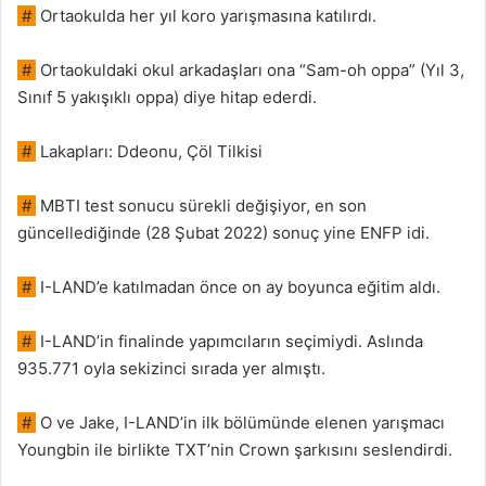
#
Ortaokulda her yıl koro yarışmasına katılırdı.
#
Ortaokuldaki okul arkadaşları ona “Sam-oh oppa” (Yıl 3,
Sınıf 5 yakışıklı oppa) diye hitap ederdi.
#
Lakapları: Ddeonu, Çöl Tilkisi
#
MBTI test sonucu sürekli değişiyor, en son
güncellediğinde (28 Şubat 2022) sonuç yine ENFP idi.
#
I-LAND’e katılmadan önce on ay boyunca eğitim aldı.
#
I-LAND’in finalinde yapımcıların seçimiydi. Aslında
935.771 oyla sekizinci sırada yer almıştı.
#
O ve Jake, I-LAND’in ilk bölümünde elenen yarışmacı
Youngbin ile birlikte TXT’nin Crown şarkısını seslendirdi.