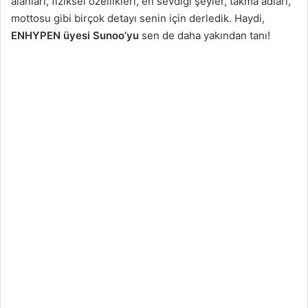
alanları, fiziksel özellikleri, en sevdiği şeyler, takma adları,
mottosu gibi birçok detayı senin için derledik. Haydi,
ENHYPEN üyesi Sunoo’yu
sen de daha yakından tanı!