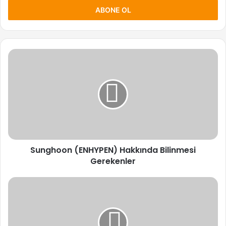
yaz
Sunghoon
(ENHYPEN)
Hakkında
Bilinmesi
Gerekenler
Sunghoon (ENHYPEN) Hakkında Bilinmesi
Gerekenler
Ni-
ki
(ENHYPEN)
Hakkında
Bilinmesi