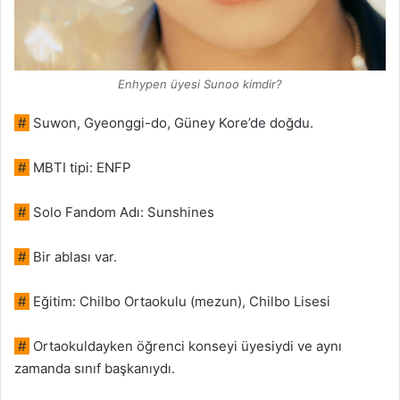
Enhypen üyesi Sunoo kimdir?
#
Suwon, Gyeonggi-do, Güney Kore’de doğdu.
#
MBTI tipi: ENFP
#
Solo Fandom Adı: Sunshines
#
Bir ablası var.
#
Eğitim: Chilbo Ortaokulu (mezun), Chilbo Lisesi
#
Ortaokuldayken öğrenci konseyi üyesiydi ve aynı
zamanda sınıf başkanıydı.