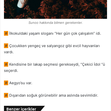
Sunoo hakkında bilmen gerekenler.
#
İlkokuldaki yaşam sloganı “Her gün çok çalışalım” idi.
#
Çocukken yengeç ve salyangoz gibi evcil hayvanları
vardı.
#
Kendisine bir lakap seçmesi gerekseydi, “Çekici İdol “ü
seçerdi.
#
Aegyo’su var.
#
Dışarıdan soğuk görünebilir ama aslında sevimlidir.
Benzer içerikler