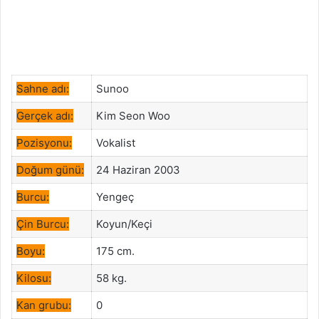
Sahne adı:
Sunoo
Gerçek adı:
Kim Seon Woo
Pozisyonu:
Vokalist
Doğum günü:
24 Haziran 2003
Burcu:
Yengeç
Çin Burcu:
Koyun/Keçi
Boyu:
175 cm.
Kilosu:
58 kg.
Kan grubu:
0