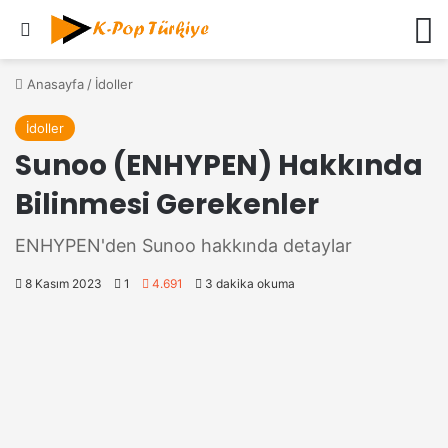
Ara
M
Anasayfa
/
İdoller
İdoller
Sunoo (ENHYPEN) Hakkında
Bilinmesi Gerekenler
ENHYPEN'den Sunoo hakkında detaylar
8 Kasım 2023
1
4.691
3 dakika okuma