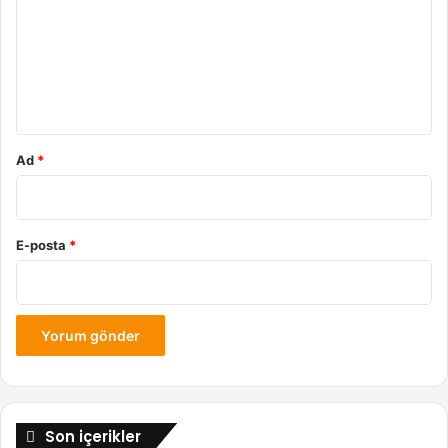
r
u
m
*
Ad
*
E-posta
*
Son içerikler