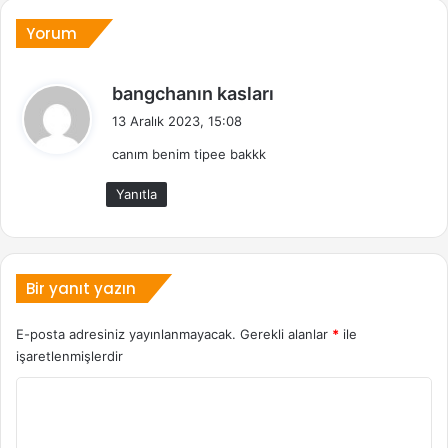
Yorum
d
bangchanın kasları
e
13 Aralık 2023, 15:08
d
canım benim tipee bakkk
i
k
Yanıtla
i
:
Bir yanıt yazın
E-posta adresiniz yayınlanmayacak.
Gerekli alanlar
*
ile
işaretlenmişlerdir
Y
o