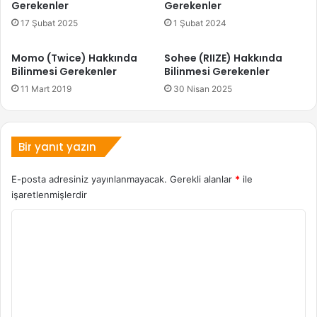
Gerekenler
Gerekenler
17 Şubat 2025
1 Şubat 2024
Momo (Twice) Hakkında
Sohee (RIIZE) Hakkında
Bilinmesi Gerekenler
Bilinmesi Gerekenler
11 Mart 2019
30 Nisan 2025
Bir yanıt yazın
E-posta adresiniz yayınlanmayacak.
Gerekli alanlar
*
ile
işaretlenmişlerdir
Y
o
r
u
m