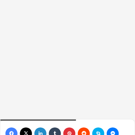
Wonwoo hakkında bilinmesi gerekenler
Facebook
X
LinkedIn
Tumblr
Pinterest
Reddit
Skype
Messen