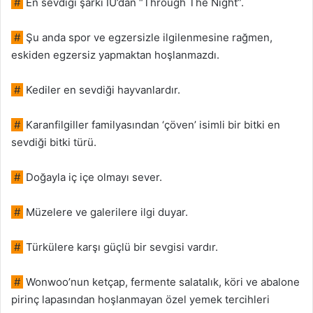
#
En sevdiği şarkı IU’dan “Through The Night”.
#
Şu anda spor ve egzersizle ilgilenmesine rağmen,
eskiden egzersiz yapmaktan hoşlanmazdı.
#
Kediler en sevdiği hayvanlardır.
#
Karanfilgiller familyasından ‘çöven’ isimli bir bitki en
sevdiği bitki türü.
#
Doğayla iç içe olmayı sever.
#
Müzelere ve galerilere ilgi duyar.
#
Türkülere karşı güçlü bir sevgisi vardır.
#
Wonwoo’nun ketçap, fermente salatalık, köri ve abalone
pirinç lapasından hoşlanmayan özel yemek tercihleri