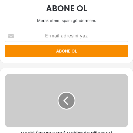
ABONE OL
Merak etme, spam göndermem.
E-
mail
adresini
yaz
Hoshi
(SEVENTEEN)
Hakkında
Bilinmesi
Gerekenler