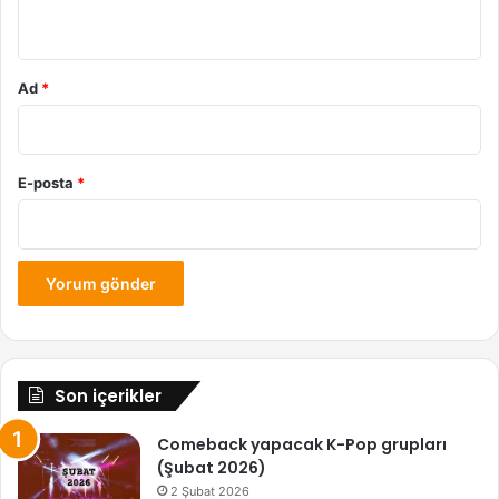
*
Ad
*
E-posta
*
Son içerikler
Comeback yapacak K-Pop grupları
(Şubat 2026)
2 Şubat 2026