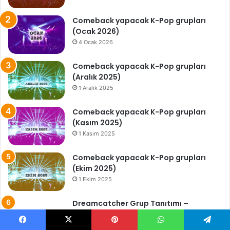
Comeback yapacak K-Pop grupları
(Ocak 2026)
4 Ocak 2026
Comeback yapacak K-Pop grupları
(Aralık 2025)
1 Aralık 2025
Comeback yapacak K-Pop grupları
(Kasım 2025)
1 Kasım 2025
Comeback yapacak K-Pop grupları
(Ekim 2025)
1 Ekim 2025
Dreamcatcher Grup Tanıtımı –
Dreamcatcher Hakkında Bilinmesi
Gerekenler
Facebook
X
Pinterest
WhatsApp
Telegram