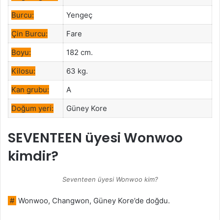
Burcu:
Yengeç
Çin Burcu:
Fare
Boyu:
182 cm.
Kilosu:
63 kg.
Kan grubu:
A
Doğum yeri:
Güney Kore
SEVENTEEN üyesi Wonwoo
kimdir?
Seventeen üyesi Wonwoo kim?
#
Wonwoo, Changwon, Güney Kore’de doğdu.