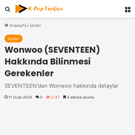
Ara
M
Anasayfa
/
İdoller
İdoller
Wonwoo (SEVENTEEN)
Hakkında Bilinmesi
Gerekenler
SEVENTEEN'den Wonwoo hakkında detaylar
11 Ocak 2024
0
2.147
4 dakika okuma