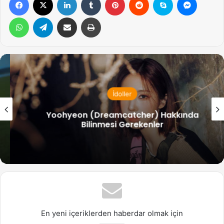
WhatsApp
Telegram
Email ile gönder
Yazdır
İdoller
Yoohyeon (Dreamcatcher) Hakkında
Bilinmesi Gerekenler
En yeni içeriklerden haberdar olmak için