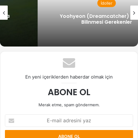
İdoller
Yoohyeon (Dreamcatcher) Hakkında
Bilinmesi Gerekenler
En yeni içeriklerden haberdar olmak için
ABONE OL
Merak etme, spam göndermem.
E-
mail
adresini
yaz