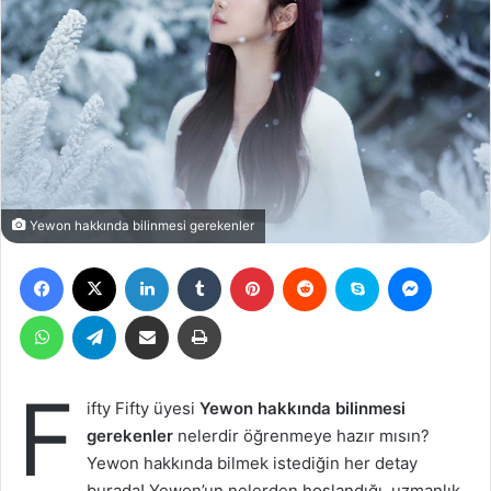
Yewon hakkında bilinmesi gerekenler
Facebook
X
LinkedIn
Tumblr
Pinterest
Reddit
Skype
Messen
WhatsApp
Telegram
Email ile gönder
Yazdır
F
ifty Fifty üyesi
Yewon hakkında bilinmesi
gerekenler
nelerdir öğrenmeye hazır mısın?
Yewon hakkında bilmek istediğin her detay
burada! Yewon’un nelerden hoşlandığı, uzmanlık