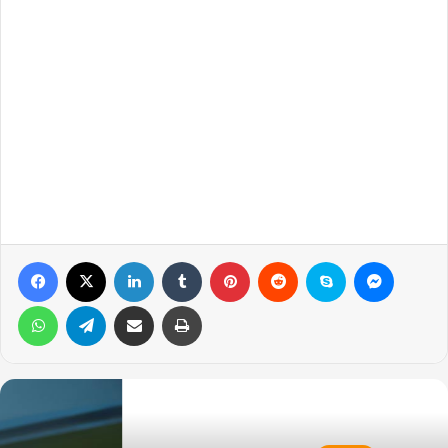
Facebook
X
LinkedIn
Tumblr
Pinterest
Reddit
Skype
Messen
WhatsApp
Telegram
Email ile gönder
Yazdır