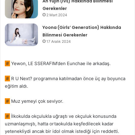
An Yujin (IVE) Hakkında Bilinmesi
Gerekenler
2 Mart 2024
Yoona (Girls’ Generation) Hakkında
Bilinmesi Gerekenler
17 Aralık 2024
#
Yewon, LE SSERAFIM’den Eunchae ile arkadaş.
#
R U Next? programına katılmadan önce üç ay boyunca
eğitim aldı.
#
Muz yemeyi çok seviyor.
#
İlkokulda okçulukla uğraştı ve okçuluk konusunda
uzmanlaşmıştı, hatta ortaokulda keşfedilecek kadar
yetenekliydi ancak bir idol olmak istediği için reddetti.