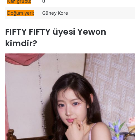
Kan grubu:
0
Doğum yeri:
Güney Kore
FIFTY FIFTY üyesi Yewon
kimdir?