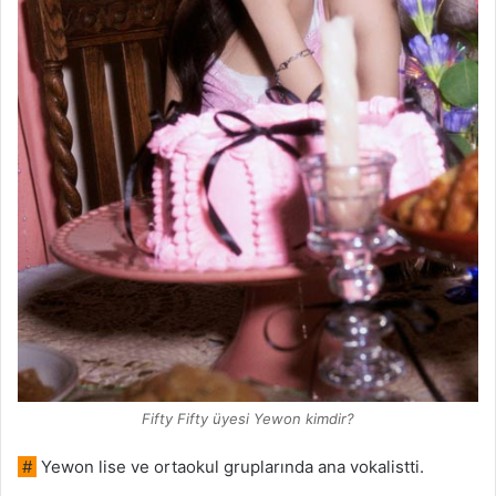
Fifty Fifty üyesi Yewon kimdir?
#
Yewon lise ve ortaokul gruplarında ana vokalistti.