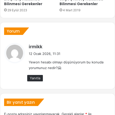
Bilinmesi Gerekenler
Bilinmesi Gerekenler
29 Eylül 2023
4 Mart 2019
Yorum
d
irmikk
e
12 Ocak 2026, 11:31
d
Yewon hesabı olmayı düşünüyorum bu konuda
i
yorumunuz nedir?🤗
k
i
Yanıtla
:
Bir yanıt yazın
E-posta adresiniz yayınlanmayacak.
Gerekli alanlar
*
ile