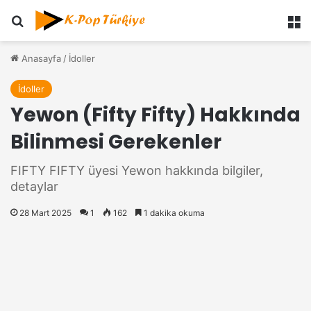
Ara
M
Anasayfa
/
İdoller
İdoller
Yewon (Fifty Fifty) Hakkında
Bilinmesi Gerekenler
FIFTY FIFTY üyesi Yewon hakkında bilgiler,
detaylar
28 Mart 2025
1
162
1 dakika okuma