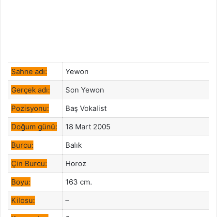
Sahne adı:
Yewon
Gerçek adı:
Son Yewon
Pozisyonu:
Baş Vokalist
Doğum günü:
18 Mart 2005
Burcu:
Balık
Çin Burcu:
Horoz
Boyu:
163 cm.
Kilosu:
–