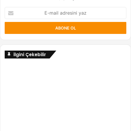
E-
mail
adresini
yaz
İlgini Çekebilir