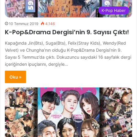
K-Pop Haber
10 Temmuz 2019
4.146
K-Pop&Drama Dergisi’nin 9. Sayısı Çıktı!
Kapağında Jin(Bts), Suga(Bts), Felix(Stray Kids), Wendy(Red
Velvet) ve Chungha’nın olduğu K-Pop&Drama Dergisi’nin 9.
Sayısı 5 Temmuz’da çıktı. Dokuzuncu sayıdaki 16 sayfalık dergi
içeriğinden ipuçlarını, dergiyle…
Oku »