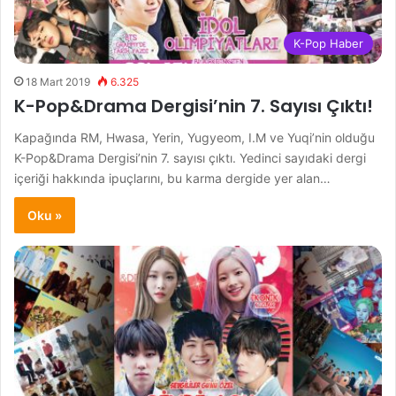
K-Pop Haber
18 Mart 2019
6.325
K-Pop&Drama Dergisi’nin 7. Sayısı Çıktı!
Kapağında RM, Hwasa, Yerin, Yugyeom, I.M ve Yuqi’nin olduğu
K-Pop&Drama Dergisi’nin 7. sayısı çıktı. Yedinci sayıdaki dergi
içeriği hakkında ipuçlarını, bu karma dergide yer alan…
Oku »