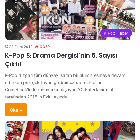
K-Pop Haber
28 Ekim 2018
6.059
K-Pop & Drama Dergisi’nin 5. Sayısı
Çıktı!
K-Pop rüzgarı tüm dünyayı saran bir akımla esmeye devam
ederken pek çok favori grubumuz da muhteşem
Comeback’lerle ruhumuzu okşuyor. YG Entertainment
tarafından 2015’in Eylül ayında…
Oku »