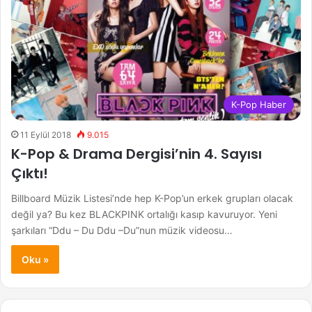
K-Pop Haber
11 Eylül 2018
9.015
K-Pop & Drama Dergisi’nin 4. Sayısı
Çıktı!
Billboard Müzik Listesi’nde hep K-Pop’un erkek grupları olacak
değil ya? Bu kez BLACKPINK ortalığı kasıp kavuruyor. Yeni
şarkıları “Ddu – Du Ddu –Du”nun müzik videosu…
Oku »