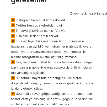
gerekenler
Onew hakkında bilinmesi
#
Instagram hesabı:
dlstmxkakwldrl
#
Twitter hesabı:
skehehdanfdldi
#
En sevdiği SHINee şarkısı “View”.
#
Kısa saçlı kızları tercih ediyor.
#
En aşağılayıcı hikayelerinden biri, tüm üyelerin
havaalanından ayrıldığı ve muhabirlerin gündelik kıyafeti
nedeniyle onu tanıyamaması nedeniyle menajer ile
birlikte fotoğraftan bulanıklaştırıldığı zamandı.
#
Key, her zaman rahat bir moda tarzına sahip olduğu
için insanların genellikle onu sokaklarda ünlü biri olarak
tanıyamadığını açıkladı.
#
Bir sonraki hayatında herhangi bir üye olarak
doğabilecek olsaydı, Taemin olarak doğmak isterdi çünkü
iyi dans etmek istiyor.
#
Uzun süre tavuk göğsü yediği ve kuru dokusundan
nefret etmeye başladığı için tavuk göğsünün yerine sık
sık tuzsuz yumurta ve ton balığı yapıyor.