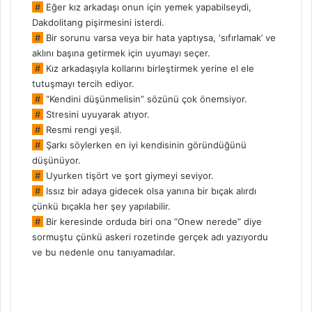
#
Eğer kız arkadaşı onun için yemek yapabilseydi,
Dakdolitang pişirmesini isterdi.
#
Bir sorunu varsa veya bir hata yaptıysa, ‘sıfırlamak’ ve
aklını başına getirmek için uyumayı seçer.
#
Kız arkadaşıyla kollarını birleştirmek yerine el ele
tutuşmayı tercih ediyor.
#
“Kendini düşünmelisin” sözünü çok önemsiyor.
#
Stresini uyuyarak atıyor.
#
Resmi rengi yeşil.
#
Şarkı söylerken en iyi kendisinin göründüğünü
düşünüyor.
#
Uyurken tişört ve şort giymeyi seviyor.
#
Issız bir adaya gidecek olsa yanına bir bıçak alırdı
çünkü bıçakla her şey yapılabilir.
#
Bir keresinde orduda biri ona “Onew nerede” diye
sormuştu çünkü askeri rozetinde gerçek adı yazıyordu
ve bu nedenle onu tanıyamadılar.