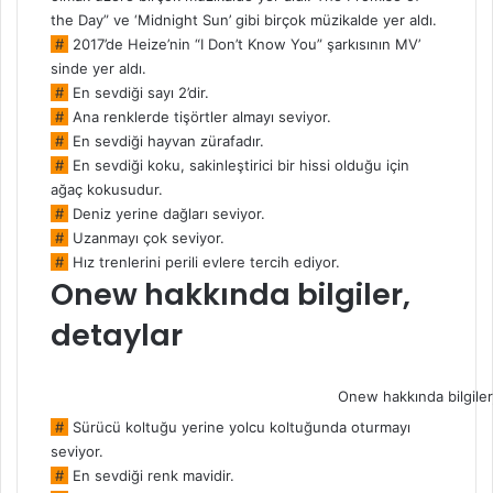
the Day” ve ‘Midnight Sun’ gibi birçok müzikalde yer aldı.
#
2017’de Heize’nin “I Don’t Know You” şarkısının MV’
sinde yer aldı.
#
En sevdiği sayı 2’dir.
#
Ana renklerde tişörtler almayı seviyor.
#
En sevdiği hayvan zürafadır.
#
En sevdiği koku, sakinleştirici bir hissi olduğu için
ağaç kokusudur.
#
Deniz yerine dağları seviyor.
#
Uzanmayı çok seviyor.
#
Hız trenlerini perili evlere tercih ediyor.
Onew hakkında bilgiler,
detaylar
Onew hakkında bilgiler
#
Sürücü koltuğu yerine yolcu koltuğunda oturmayı
seviyor.
#
En sevdiği renk mavidir.