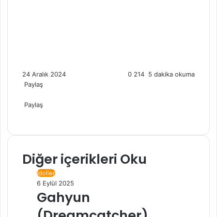
24 Aralık 2024
0
214
5 dakika okuma
Paylaş
Facebook
X
LinkedIn
Tumblr
Pinterest
Reddit
Skype
Messenger
Messenger
WhatsApp
Telegram
Email
Yazdır
ile
Paylaş
Facebook
X
LinkedIn
Tumblr
Pinterest
Reddit
Skype
Messenger
Messenger
WhatsApp
Telegram
gönder
Email
Yazdır
ile
gönder
Diğer içerikleri Oku
İdoller
6 Eylül 2025
Gahyun
(Dreamcatcher)