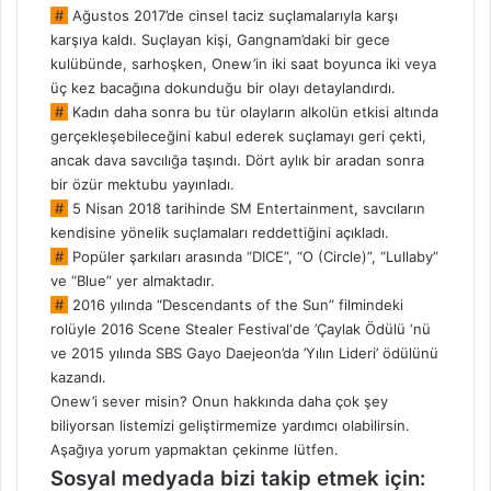
#
Ağustos 2017’de cinsel taciz suçlamalarıyla karşı
karşıya kaldı. Suçlayan kişi, Gangnam’daki bir gece
kulübünde, sarhoşken, Onew’in iki saat boyunca iki veya
üç kez bacağına dokunduğu bir olayı detaylandırdı.
#
Kadın daha sonra bu tür olayların alkolün etkisi altında
gerçekleşebileceğini kabul ederek suçlamayı geri çekti,
ancak dava savcılığa taşındı. Dört aylık bir aradan sonra
bir özür mektubu yayınladı.
#
5 Nisan 2018 tarihinde SM Entertainment, savcıların
kendisine yönelik suçlamaları reddettiğini açıkladı.
#
Popüler şarkıları arasında “DICE”, “O (Circle)”, “Lullaby”
ve “Blue” yer almaktadır.
#
2016 yılında “Descendants of the Sun” filmindeki
rolüyle 2016 Scene Stealer Festival‘de ’Çaylak Ödülü ‘nü
ve 2015 yılında SBS Gayo Daejeon’da ’Yılın Lideri’ ödülünü
kazandı.
Onew’i sever misin? Onun hakkında daha çok şey
biliyorsan listemizi geliştirmemize yardımcı olabilirsin.
Aşağıya yorum yapmaktan çekinme lütfen.
Sosyal medyada bizi takip etmek için: