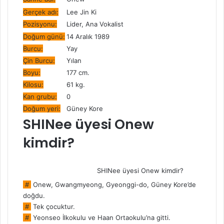
Gerçek adı:
Lee Jin Ki
Pozisyonu:
Lider, Ana Vokalist
Doğum günü:
14 Aralık 1989
Burcu:
Yay
Çin Burcu:
Yılan
Boyu:
177 cm.
Kilosu:
61 kg.
Kan grubu:
0
Doğum yeri:
Güney Kore
SHINee üyesi Onew
kimdir?
SHINee üyesi Onew kimdir?
#
Onew, Gwangmyeong, Gyeonggi-do, Güney Kore’de
doğdu.
#
Tek çocuktur.
#
Yeonseo İlkokulu ve Haan Ortaokulu’na gitti.