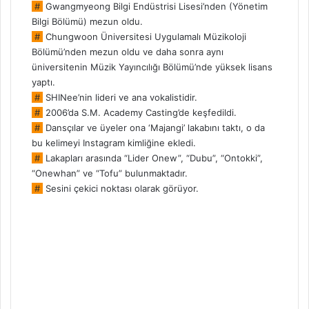
#
Gwangmyeong Bilgi Endüstrisi Lisesi’nden (Yönetim
Bilgi Bölümü) mezun oldu.
#
Chungwoon Üniversitesi Uygulamalı Müzikoloji
Bölümü’nden mezun oldu ve daha sonra aynı
üniversitenin Müzik Yayıncılığı Bölümü’nde yüksek lisans
yaptı.
#
SHINee’nin lideri ve ana vokalistidir.
#
2006’da S.M. Academy Casting’de keşfedildi.
#
Dansçılar ve üyeler ona ‘Majangi’ lakabını taktı, o da
bu kelimeyi Instagram kimliğine ekledi.
#
Lakapları arasında “Lider Onew”, “Dubu”, “Ontokki”,
“Onewhan” ve “Tofu” bulunmaktadır.
#
Sesini çekici noktası olarak görüyor.