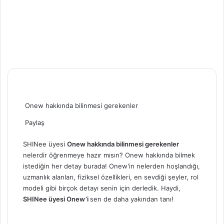
Onew hakkında bilinmesi gerekenler
Paylaş
Facebook
X
LinkedIn
Tumblr
Pinterest
Reddit
Skype
Messenger
Messenger
WhatsApp
Telegram
Email
Yazdır
ile
S
HINee üyesi
Onew hakkında bilinmesi gerekenler
gönder
nelerdir öğrenmeye hazır mısın? Onew hakkında bilmek
istediğin her detay burada! Onew’in nelerden hoşlandığı,
uzmanlık alanları, fiziksel özellikleri, en sevdiği şeyler, rol
modeli gibi birçok detayı senin için derledik. Haydi,
SHINee üyesi Onew’i
sen de daha yakından tanı!