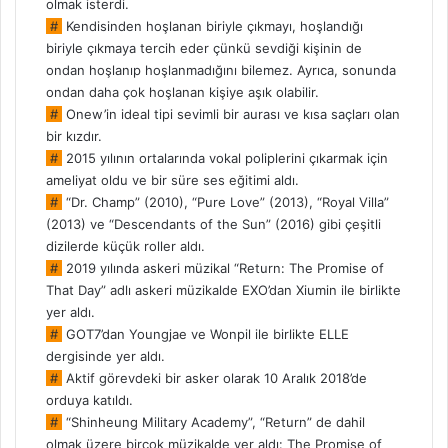
olmak isterdi.
#
Kendisinden hoşlanan biriyle çıkmayı, hoşlandığı
biriyle çıkmaya tercih eder çünkü sevdiği kişinin de
ondan hoşlanıp hoşlanmadığını bilemez. Ayrıca, sonunda
ondan daha çok hoşlanan kişiye aşık olabilir.
#
Onew’in ideal tipi sevimli bir aurası ve kısa saçları olan
bir kızdır.
#
2015 yılının ortalarında vokal poliplerini çıkarmak için
ameliyat oldu ve bir süre ses eğitimi aldı.
#
“Dr. Champ” (2010), “Pure Love” (2013), “Royal Villa”
(2013) ve “Descendants of the Sun” (2016) gibi çeşitli
dizilerde küçük roller aldı.
#
2019 yılında askeri müzikal “Return: The Promise of
That Day” adlı askeri müzikalde EXO’dan Xiumin ile birlikte
yer aldı.
#
GOT7’dan Youngjae ve Wonpil ile birlikte ELLE
dergisinde yer aldı.
#
Aktif görevdeki bir asker olarak 10 Aralık 2018’de
orduya katıldı.
#
“Shinheung Military Academy”, “Return” de dahil
olmak üzere birçok müzikalde yer aldı: The Promise of