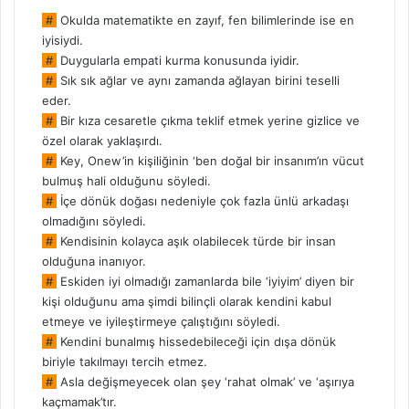
#
Okulda matematikte en zayıf, fen bilimlerinde ise en
iyisiydi.
#
Duygularla empati kurma konusunda iyidir.
#
Sık sık ağlar ve aynı zamanda ağlayan birini teselli
eder.
#
Bir kıza cesaretle çıkma teklif etmek yerine gizlice ve
özel olarak yaklaşırdı.
#
Key, Onew’in kişiliğinin ‘ben doğal bir insanım’ın vücut
bulmuş hali olduğunu söyledi.
#
İçe dönük doğası nedeniyle çok fazla ünlü arkadaşı
olmadığını söyledi.
#
Kendisinin kolayca aşık olabilecek türde bir insan
olduğuna inanıyor.
#
Eskiden iyi olmadığı zamanlarda bile ‘iyiyim’ diyen bir
kişi olduğunu ama şimdi bilinçli olarak kendini kabul
etmeye ve iyileştirmeye çalıştığını söyledi.
#
Kendini bunalmış hissedebileceği için dışa dönük
biriyle takılmayı tercih etmez.
#
Asla değişmeyecek olan şey ‘rahat olmak’ ve ‘aşırıya
kaçmamak’tır.