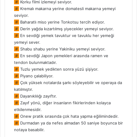
#
Korku filmi izlemeyi seviyor.
#
Kremalı makarna yerine domatesli makarna yemeyi
seviyor.
#
Baharatlı miso yerine Tonkotsu tercih ediyor.
#
Derin yağda kızartılmış yiyecekler yemeyi seviyor.
#
En sevdiği yemek tavuktur ve tavuklu her yemeği
yemeyi sever.
#
Shabu shabu yerine Yakiniku yemeyi seviyor.
#
En sevdiği Japon yemekleri arasında ramen ve
tendon bulunmaktadır.
#
Tuzlu yemek yedikten sonra yüzü şişiyor.
#
Piyano çalabiliyor.
#
Çok yüksek notalarda şarkı söyleyebilir ve operaya da
katılmıştır.
#
Dayanıklılığı zayıftır.
#
Zayıf yönü, diğer insanların fikirlerinden kolayca
etkilenmesidir.
#
Onew pratik sırasında çok hata yapma eğilimindedir.
#
Durmadan ya da nefes almadan 50 saniye boyunca bir
notaya basabilir.