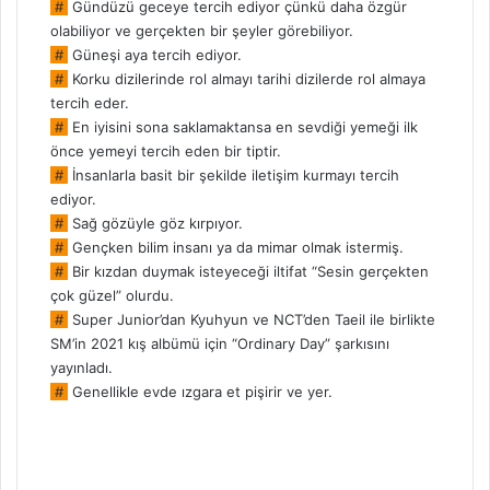
#
Gündüzü geceye tercih ediyor çünkü daha özgür
olabiliyor ve gerçekten bir şeyler görebiliyor.
#
Güneşi aya tercih ediyor.
#
Korku dizilerinde rol almayı tarihi dizilerde rol almaya
tercih eder.
#
En iyisini sona saklamaktansa en sevdiği yemeği ilk
önce yemeyi tercih eden bir tiptir.
#
İnsanlarla basit bir şekilde iletişim kurmayı tercih
ediyor.
#
Sağ gözüyle göz kırpıyor.
#
Gençken bilim insanı ya da mimar olmak istermiş.
#
Bir kızdan duymak isteyeceği iltifat “Sesin gerçekten
çok güzel” olurdu.
#
Super Junior’dan Kyuhyun ve NCT’den Taeil ile birlikte
SM’in 2021 kış albümü için “Ordinary Day” şarkısını
yayınladı.
#
Genellikle evde ızgara et pişirir ve yer.