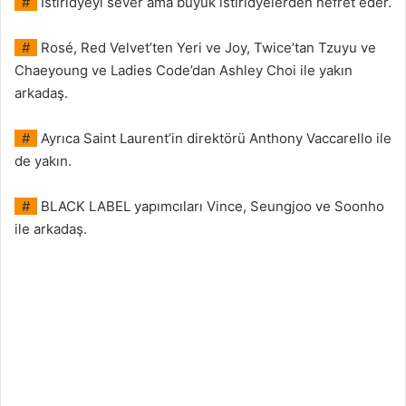
#
İstiridyeyi sever ama büyük istiridyelerden nefret eder.
#
Rosé, Red Velvet’ten Yeri ve Joy, Twice’tan Tzuyu ve
Chaeyoung ve Ladies Code’dan Ashley Choi ile yakın
arkadaş.
#
Ayrıca Saint Laurent’in direktörü Anthony Vaccarello ile
de yakın.
#
BLACK LABEL yapımcıları Vince, Seungjoo ve Soonho
ile arkadaş.