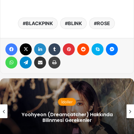
BLACKPINK
BLINK
ROSE
Facebook
X
LinkedIn
Tumblr
Pinterest
Reddit
Skype
Messen
WhatsApp
Telegram
Email ile gönder
Yazdır
İdoller
Yoohyeon (Dreamcatcher) Hakkında
Bilinmesi Gerekenler