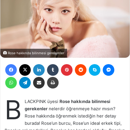
Rose hakkında bilinmesi gerekenler
Facebook
X
LinkedIn
Tumblr
Pinterest
Reddit
Skype
Messen
WhatsApp
Telegram
Email ile gönder
Yazdır
B
LACKPINK üyesi
Rose hakkında bilinmesi
gerekenler
nelerdir öğrenmeye hazır mısın?
Rose hakkında öğrenmek istediğin her detay
burada! Rose’un burcu, Rose’un ideal erkek tipi,