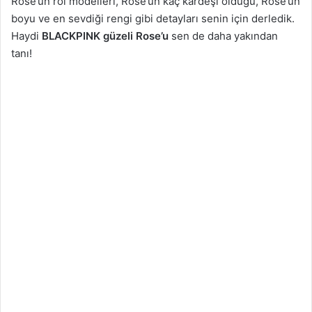
Rose’un rol modelleri, Rose’un kaç kardeşi olduğu, Rose’un
boyu ve en sevdiği rengi gibi detayları senin için derledik.
Haydi
BLACKPINK güzeli Rose’u
sen de daha yakından
tanı!