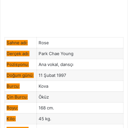
Sahne adı:
Rose
Gerçek adı:
Park Chae Young
Pozisyonu:
Ana vokal, dansçı
Doğum günü:
11 Şubat 1997
Burcu:
Kova
Çin Burcu:
Öküz
Boyu:
168 cm.
Kilo:
45 kg.