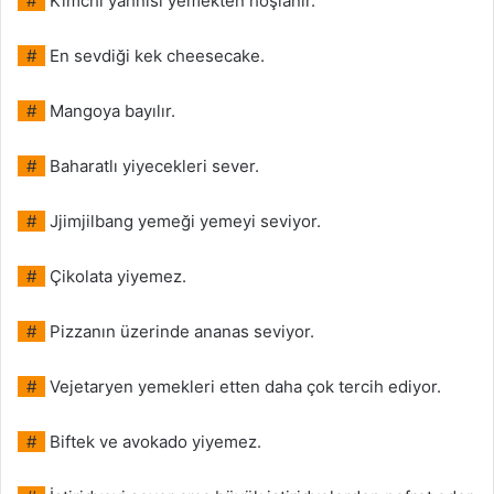
#
Kimchi yahnisi yemekten hoşlanır.
#
En sevdiği kek cheesecake.
#
Mangoya bayılır.
#
Baharatlı yiyecekleri sever.
#
Jjimjilbang yemeği yemeyi seviyor.
#
Çikolata yiyemez.
#
Pizzanın üzerinde ananas seviyor.
#
Vejetaryen yemekleri etten daha çok tercih ediyor.
#
Biftek ve avokado yiyemez.