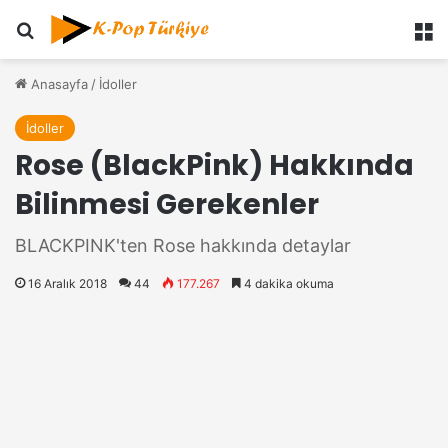
Ara
M
Anasayfa
/
İdoller
İdoller
Rose (BlackPink) Hakkında
Bilinmesi Gerekenler
BLACKPINK'ten Rose hakkında detaylar
16 Aralık 2018
44
177.267
4 dakika okuma