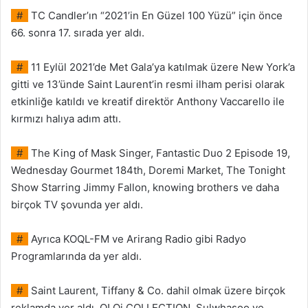
#
TC Candler’ın “2021’in En Güzel 100 Yüzü” için önce
66. sonra 17. sırada yer aldı.
#
11 Eylül 2021’de Met Gala’ya katılmak üzere New York’a
gitti ve 13’ünde Saint Laurent’in resmi ilham perisi olarak
etkinliğe katıldı ve kreatif direktör Anthony Vaccarello ile
kırmızı halıya adım attı.
#
The King of Mask Singer, Fantastic Duo 2 Episode 19,
Wednesday Gourmet 184th, Doremi Market, The Tonight
Show Starring Jimmy Fallon, knowing brothers ve daha
birçok TV şovunda yer aldı.
#
Ayrıca KOQL-FM ve Arirang Radio gibi Radyo
Programlarında da yer aldı.
#
Saint Laurent, Tiffany & Co. dahil olmak üzere birçok
reklamda yer aldı, O! Oi COLLECTION, Sulwhasoo ve