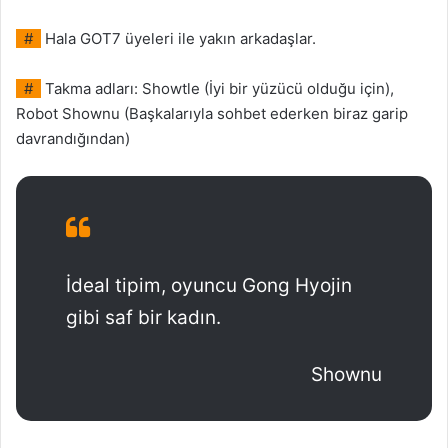
#
Hala GOT7 üyeleri ile yakın arkadaşlar.
#
Takma adları: Showtle (İyi bir yüzücü olduğu için),
Robot Shownu (Başkalarıyla sohbet ederken biraz garip
davrandığından)
İdeal tipim, oyuncu Gong Hyojin
gibi saf bir kadın.
Shownu