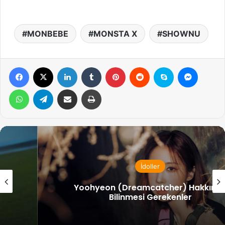
MONBEBE
MONSTA X
SHOWNU
Facebook
X
LinkedIn
Tumblr
Pinterest
Reddit
Skype
Messen
WhatsApp
Telegram
Email ile gönder
Yazdır
İdoller
Yoohyeon (Dreamcatcher) Hakkında
Bilinmesi Gerekenler