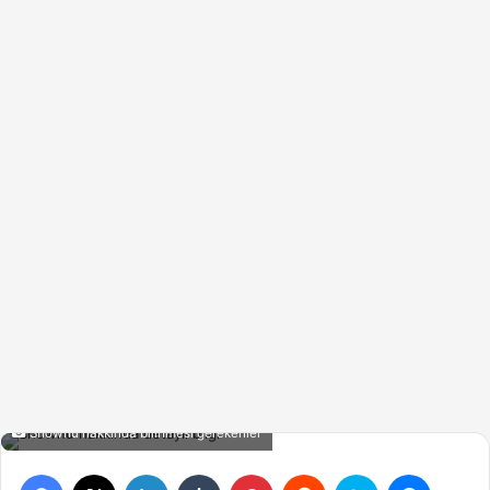
Shownu hakkında bilinmesi gerekenler
Facebook
X
LinkedIn
Tumblr
Pinterest
Reddit
Skype
Messen