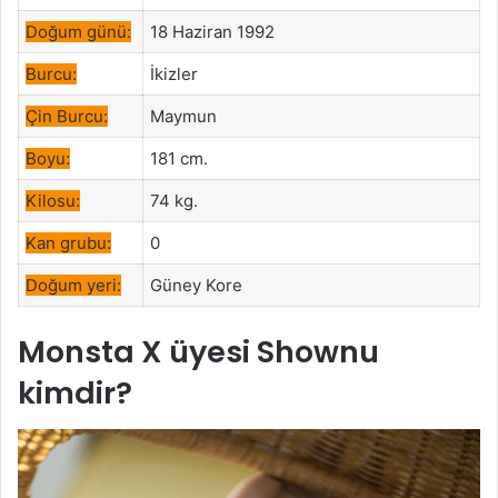
Doğum günü:
18 Haziran 1992
Burcu:
İkizler
Çin Burcu:
Maymun
Boyu:
181 cm.
Kilosu:
74 kg.
Kan grubu:
0
Doğum yeri:
Güney Kore
Monsta X üyesi Shownu
kimdir?