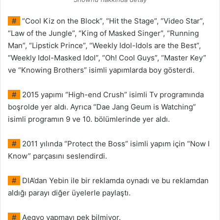
#
“Cool Kiz on the Block”, “Hit the Stage”, “Video Star”,
“Law of the Jungle”, “King of Masked Singer”, “Running
Man”, “Lipstick Prince”, “Weekly Idol-Idols are the Best”,
“Weekly Idol-Masked Idol”, “Oh! Cool Guys”, “Master Key”
ve “Knowing Brothers” isimli yapımlarda boy gösterdi.
#
2015 yapımı “High-end Crush” isimli Tv programında
boşrolde yer aldı. Ayrıca “Dae Jang Geum is Watching”
isimli programın 9 ve 10. bölümlerinde yer aldı.
#
2011 yılında “Protect the Boss” isimli yapım için “Now I
Know” parçasını seslendirdi.
#
DIA’dan Yebin ile bir reklamda oynadı ve bu reklamdan
aldığı parayı diğer üyelerle paylaştı.
#
Aegyo yapmayı pek bilmiyor.