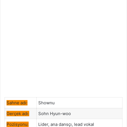
Sahne adı:
Shownu
Gerçek adı:
Sohn Hyun-woo
Pozisyonu:
Lider, ana dansçı, lead vokal