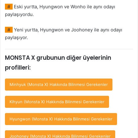
#
Eski yurtta, Hyungwon ve Wonho ile aynı odayı
paylaşıyordu.
#
Yeni yurtta, Hyungwon ve Joohoney ile aynı odayı
paylaşıyor.
MONSTA X grubunun diğer üyelerinin
profilleri:
Minhyuk (Monsta X) Hakkında Bilinmesi Gerekenler
Kihyun (Monsta X) Hakkında Bilinmesi Gerekenler
Hyungwon (Monsta X) Hakkında Bilinmesi Gerekenler
Joohoney (Monsta X) Hakkında Bilinmesi Gerekenler