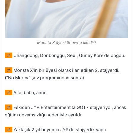
Monsta X üyesi Shownu kimdir?
#
Changdong, Donbonggu, Seul, Güney Kore’de doğdu.
#
Monsta X’in bir üyesi olarak ilan edilen 2. stajyerdi.
(“No Mercy” şov programından sonra)
#
Aile: baba, anne
#
Eskiden JYP Entertainment’ta GOT7 stajyeriydi, ancak
eğitim devamsızlığı nedeniyle ayrıldı.
#
Yaklaşık 2 yıl boyunca JYP’de stajyerlik yaptı.