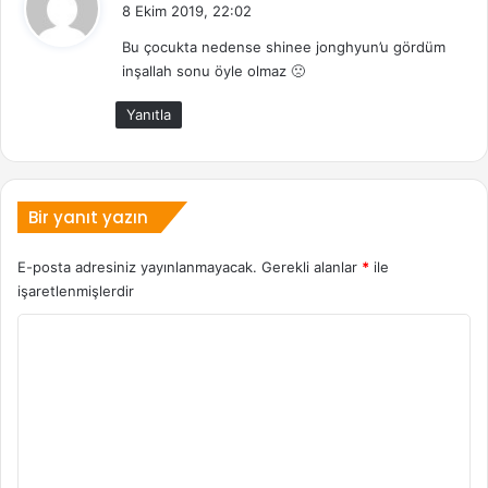
e
8 Ekim 2019, 22:02
d
Bu çocukta nedense shinee jonghyun’u gördüm
i
inşallah sonu öyle olmaz 🙁
k
i
Yanıtla
:
Bir yanıt yazın
E-posta adresiniz yayınlanmayacak.
Gerekli alanlar
*
ile
işaretlenmişlerdir
Y
o
r
u
m