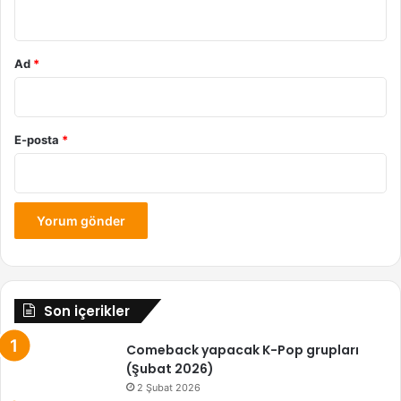
*
Ad
*
E-posta
*
Son içerikler
Comeback yapacak K-Pop grupları
(Şubat 2026)
2 Şubat 2026