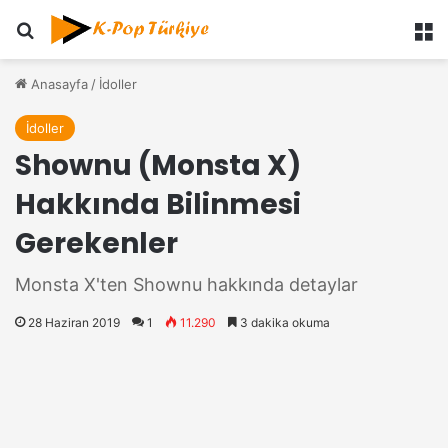
Ara
M
Anasayfa
/
İdoller
İdoller
Shownu (Monsta X)
Hakkında Bilinmesi
Gerekenler
Monsta X'ten Shownu hakkında detaylar
28 Haziran 2019
1
11.290
3 dakika okuma