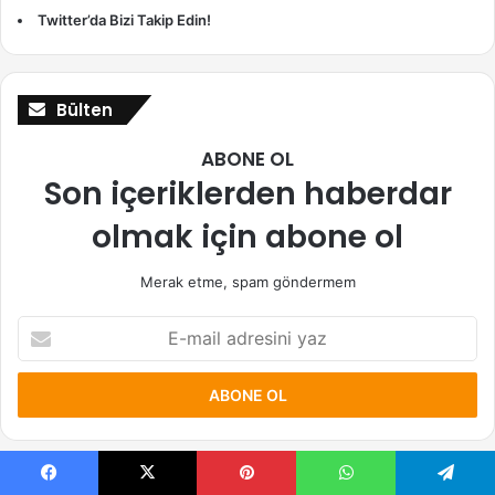
Twitter’da Bizi Takip Edin!
Bülten
ABONE OL
Son içeriklerden haberdar
olmak için abone ol
Merak etme, spam göndermem
E-
mail
adresini
yaz
Facebook
X
Pinterest
WhatsApp
Telegram