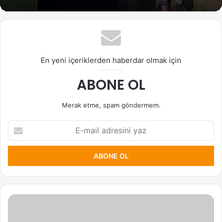
En yeni içeriklerden haberdar olmak için
ABONE OL
Merak etme, spam göndermem.
E-
mail
adresini
yaz
RED
VELVET
Grup