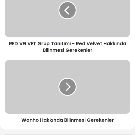
Tanıtımı
-
Red
Velvet
Hakkında
Bilinmesi
RED VELVET Grup Tanıtımı - Red Velvet Hakkında
Gerekenler
Bilinmesi Gerekenler
Wonho
Hakkında
Bilinmesi
Gerekenler
Wonho Hakkında Bilinmesi Gerekenler