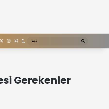
acebook
X
Instagram
Rastgele içerik
Dış görünümü değiştir
Ara
si Gerekenler