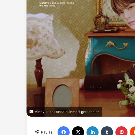
Minhyuk hakkında bilinmesi gerekenler
Facebook
X
LinkedIn
Tumblr
Pint
Paylaş