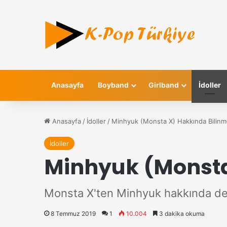
Anasayfa
Boyband
Girlband
İdoller
Anasayfa
/
İdoller
/
Minhyuk (Monsta X) Hakkında Bilinm
İdoller
Minhyuk (Monsta
Monsta X'ten Minhyuk hakkında de
8 Temmuz 2019
1
10.004
3 dakika okuma