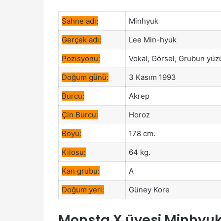
Sahne adı:
Minhyuk
Gerçek adı:
Lee Min-hyuk
Pozisyonu:
Vokal, Görsel, Grubun yüz
Doğum günü:
3 Kasım 1993
Burcu:
Akrep
Çin Burcu:
Horoz
Boyu:
178 cm.
Kilosu:
64 kg.
Kan grubu:
A
Doğum yeri:
Güney Kore
Monsta X üyesi Minhyuk