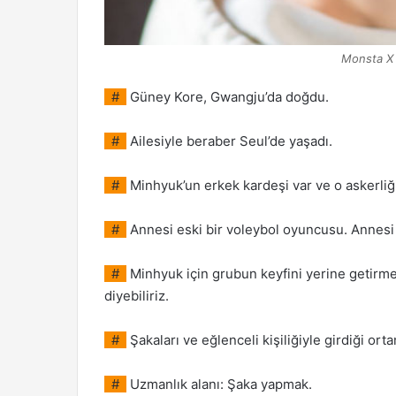
Monsta X 
#
Güney Kore, Gwangju’da doğdu.
#
Ailesiyle beraber Seul’de yaşadı.
#
Minhyuk’un erkek kardeşi var ve o askerliğin
#
Annesi eski bir voleybol oyuncusu. Annesi
#
Minhyuk için grubun keyfini yerine getirme
diyebiliriz.
#
Şakaları ve eğlenceli kişiliğiyle girdiği ort
#
Uzmanlık alanı: Şaka yapmak.