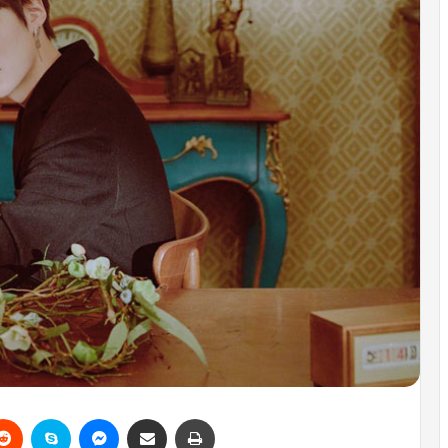
erest
Reddit
Skype
Messenger
Email ile gönder
Yazdır