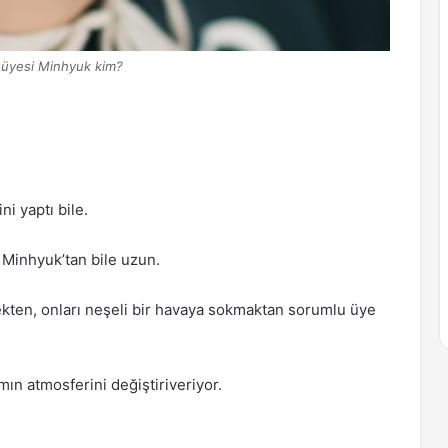
üyesi Minhyuk kim?
i yaptı bile.
 Minhyuk’tan bile uzun.
kten, onları neşeli bir havaya sokmaktan sorumlu üye
amın atmosferini değiştiriveriyor.