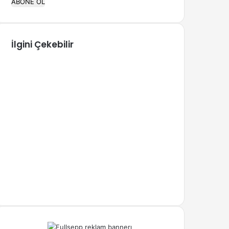
mail
adresini
yaz
İlgini Çekebilir