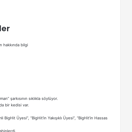
ler
 hakkında bilgi
” şarkısının sıklıkla söylüyor.
 bir kedisi var.
 BigHit Üyesi”, “BigHit’in Yakışıklı Üyesi”, “BigHit’in Hassas
hiplerdi.