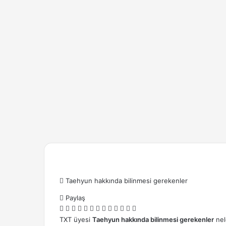
Taehyun hakkında bilinmesi gerekenler
Paylaş
Facebook
X
LinkedIn
Tumblr
Pinterest
Reddit
Skype
Messenger
Messenger
WhatsApp
Telegram
Email
Yazdır
ile
T
XT üyesi
Taehyun hakkında bilinmesi gerekenler
nel