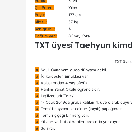
Burcu:
Kova
Çin Burcu:
Yılan
Boyu:
177 cm.
Kilosu:
57 kg.
Kan grubu:
A
Doğum yeri:
Güney Kore
TXT üyesi Taehyun kimd
TXT üyes
#
Seul, Gangnam-gu’da dünyaya geldi.
#
İki kardeşler. Bir ablası var.
#
Ablası ondan 4 yaş büyük.
#
Hanlim Sanat Okulu öğrencisidir.
#
İngilizce adı ‘Terry’.
#
17 Ocak 2019’da gruba katılan 4. üye olarak duyur
#
Temsili hayvanı bir caique (kayık) papağandır.
#
Temsili çiçeği bir nergisdir.
#
Yüzme ve futbol hobileri arasında yer alıyor.
#
Solaktır.