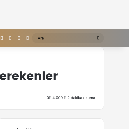
cebook
X
Instagram
Rastgele içerik
Dış görünümü değiştir
Ara
erekenler
0
4.009
2 dakika okuma