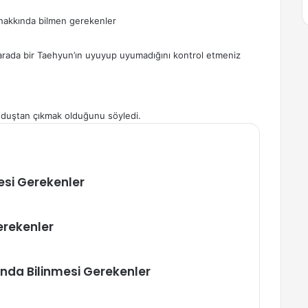
hakkında bilmen gerekenler
arada bir Taehyun’ın uyuyup uyumadığını kontrol etmeniz
da duştan çıkmak olduğunu söyledi.
esi Gerekenler
erekenler
ında Bilinmesi Gerekenler