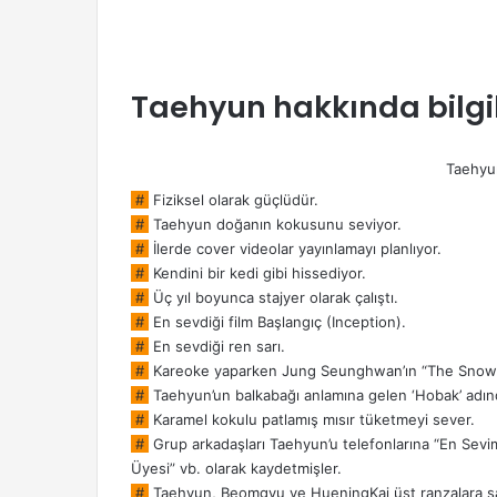
Taehyun hakkında bilgi
Taehyun
#
Fiziksel olarak güçlüdür.
#
Taehyun doğanın kokusunu seviyor.
#
İlerde cover videolar yayınlamayı planlıyor.
#
Kendini bir kedi gibi hissediyor.
#
Üç yıl boyunca stajyer olarak çalıştı.
#
En sevdiği film Başlangıç (Inception).
#
En sevdiği ren sarı.
#
Kareoke yaparken Jung Seunghwan’ın “The Snowman
#
Taehyun’un balkabağı anlamına gelen ‘Hobak’ adında
#
Karamel kokulu patlamış mısır tüketmeyi sever.
#
Grup arkadaşları Taehyun’u telefonlarına “En Sevimli
Üyesi” vb. olarak kaydetmişler.
#
Taehyun, Beomgyu ve HueningKai üst ranzalara sa