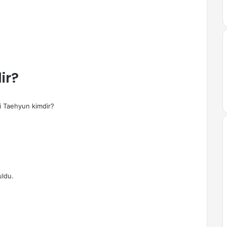
ir?
i Taehyun kimdir?
uldu.