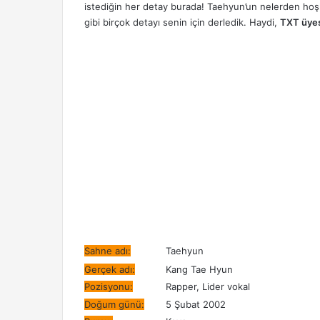
gönder
istediğin her detay burada! Taehyun’un nelerden hoşland
gibi birçok detayı senin için derledik. Haydi,
TXT üyes
Sahne adı:
Taehyun
Gerçek adı:
Kang Tae Hyun
Pozisyonu:
Rapper, Lider vokal
Doğum günü:
5 Şubat 2002