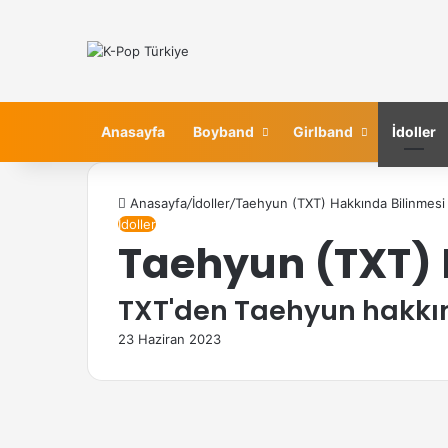
Anasayfa
Boyband
Girlband
İdoller
Anasayfa
/
İdoller
/
Taehyun (TXT) Hakkında Bilinmesi
İdoller
Taehyun (TXT) 
TXT'den Taehyun hakkı
23 Haziran 2023