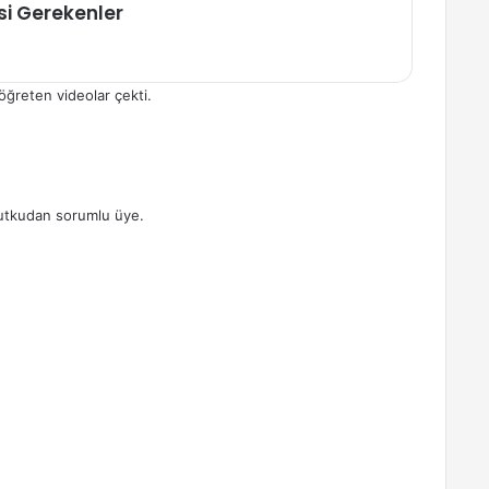
si Gerekenler
ğreten videolar çekti.
utkudan sorumlu üye.