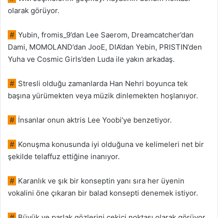
olarak görüyor.
#
Yubin, fromis_9’dan Lee Saerom, Dreamcatcher’dan
Dami, MOMOLAND’dan JooE, DIA’dan Yebin, PRISTIN’den
Yuha ve Cosmic Girls’den Luda ile yakın arkadaş.
#
Stresli olduğu zamanlarda Han Nehri boyunca tek
başına yürümekten veya müzik dinlemekten hoşlanıyor.
#
İnsanlar onun aktris Lee Yoobi’ye benzetiyor.
#
Konuşma konusunda iyi olduğuna ve kelimeleri net bir
şekilde telaffuz ettiğine inanıyor.
#
Karanlık ve şık bir konseptin yanı sıra her üyenin
vokalini öne çıkaran bir balad konsepti denemek istiyor.
#
Büyük ve parlak gözlerini çekici noktası olarak görüyor.