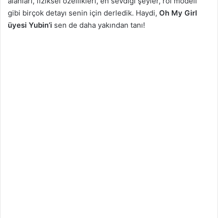
alanları, fiziksel özellikleri, en sevdiği şeyler, rol modeli
gibi birçok detayı senin için derledik. Haydi,
Oh My Girl
üyesi Yubin’i
sen de daha yakından tanı!