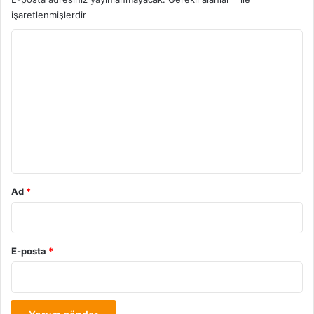
işaretlenmişlerdir
Y
o
r
u
m
*
Ad
*
E-posta
*