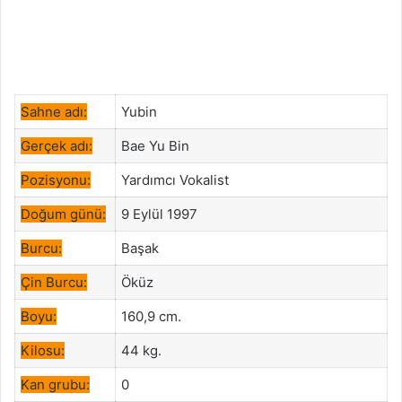
Sahne adı:
Yubin
Gerçek adı:
Bae Yu Bin
Pozisyonu:
Yardımcı Vokalist
Doğum günü:
9 Eylül 1997
Burcu:
Başak
Çin Burcu:
Öküz
Boyu:
160,9 cm.
Kilosu:
44 kg.
Kan grubu:
0