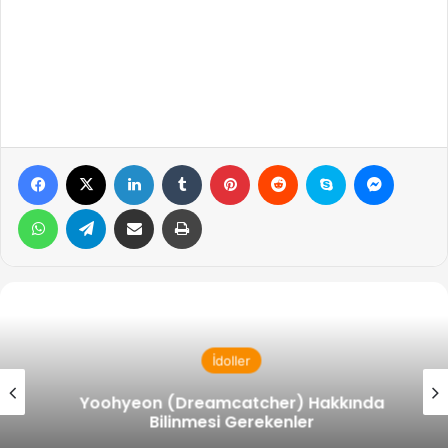
Facebook
X
LinkedIn
Tumblr
Pinterest
Reddit
Skype
Messen
WhatsApp
Telegram
Email ile gönder
Yazdır
İdoller
Yoohyeon (Dreamcatcher) Hakkında
Bilinmesi Gerekenler