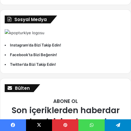
Sosyal Medya
Instagram’da Bizi Takip Edin!
Facebook’ta Bizi Beğenin!
Twitter’da Bizi Takip Edin!
Bülten
ABONE OL
Son içeriklerden haberdar
olmak için abone ol
Facebook
X
Pinterest
WhatsApp
Telegram