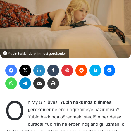
Yubin hakkında bilinmesi gerekenler
Facebook
X
LinkedIn
Tumblr
Pinterest
Reddit
Skype
Messen
WhatsApp
Telegram
Email ile gönder
Yazdır
O
h My Girl üyesi
Yubin hakkında bilinmesi
gerekenler
nelerdir öğrenmeye hazır mısın?
Yubin hakkında öğrenmek istediğin her detay
burada! Yubin’in nelerden hoşlandığı, uzmanlık