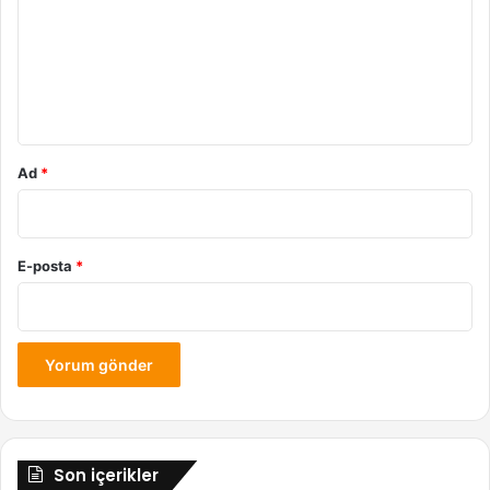
r
u
m
*
Ad
*
E-posta
*
Son içerikler