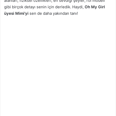
alanları, fiziksel özellikleri, en sevdiği şeyler, rol modeli
gibi birçok detayı senin için derledik. Haydi,
Oh My Girl
üyesi Mimi’yi
sen de daha yakından tanı!