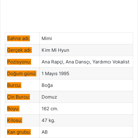
Sahne adı:
Mimi
Gerçek adı:
Kim Mi Hyun
Pozisyonu:
Ana Rapçi, Ana Dansçı, Yardımcı Vokalist
Doğum günü:
1 Mayıs 1995
Burcu:
Boğa
Çin Burcu:
Domuz
Boyu:
162 cm.
Kilosu:
47 kg.
Kan grubu:
AB