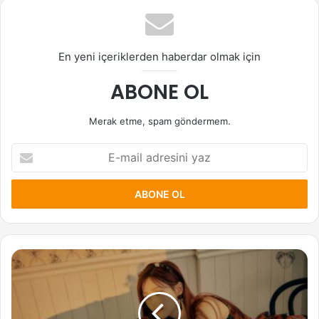
En yeni içeriklerden haberdar olmak için
ABONE OL
Merak etme, spam göndermem.
E-
mail
adresini
yaz
Hyojung
(Oh
My
Girl)
Hakkında