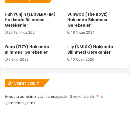
Huh Yunjin (LE SSERAFIM)
Sunwoo (The Boyz)
Hakkında Bilinmesi
Hakkında Bilinmesi
Gerekenler
Gerekenler
26 Temmuz 2024
19 Nisan 2024
Yuna (ITZY) Hakkında
Lily (NMIXX) Hakkında
Bilinmesi Gerekenler
Bilinmesi Gerekenler
6 Ekim 2023
10 Ocak 2025
Bir yanıt yazın
E-posta adresiniz yayınlanmayacak.
Gerekli alanlar
*
ile
işaretlenmişlerdir
Y
o