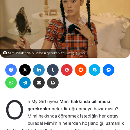
Mimi hakkında bilinmesi gerekenler
Facebook
X
LinkedIn
Tumblr
Pinterest
Reddit
Skype
Messen
WhatsApp
Telegram
Email ile gönder
Yazdır
O
h My Girl üyesi
Mimi hakkında bilinmesi
gerekenler
nelerdir öğrenmeye hazır mısın?
Mimi hakkında öğrenmek istediğin her detay
burada! Mimi’nin nelerden hoşlandığı, uzmanlık