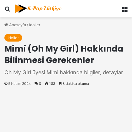
Ara
M
Anasayfa
/
İdoller
İdoller
Mimi (Oh My Girl) Hakkında
Bilinmesi Gerekenler
Oh My Girl üyesi Mimi hakkında bilgiler, detaylar
5 Kasım 2024
0
183
3 dakika okuma