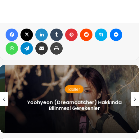
Facebook
X
LinkedIn
Tumblr
Pinterest
Reddit
Skype
Messen
WhatsApp
Telegram
Email ile gönder
Yazdır
İdoller
Yoohyeon (Dreamcatcher) Hakkında
Bilinmesi Gerekenler