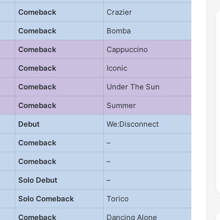
Comeback
Crazier
Comeback
Bomba
Comeback
Cappuccino
Comeback
Iconic
Comeback
Under The Sun
Comeback
Summer
Debut
We:Disconnect
Comeback
–
Comeback
–
Solo Debut
–
Solo Comeback
Torico
Comeback
Dancing Alone