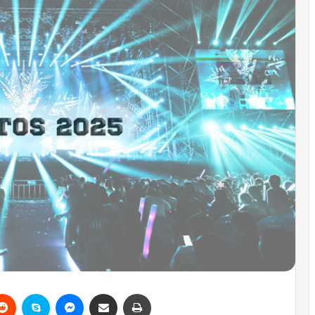
erest
Reddit
Skype
Messenger
Email ile gönder
Yazdır