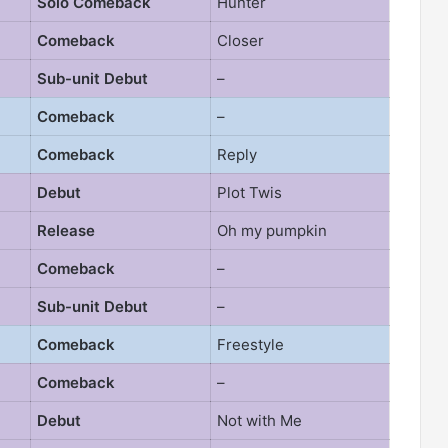
Solo Comeback
Hunter
Comeback
Closer
Sub-unit Debut
–
Comeback
–
Comeback
Reply
Debut
Plot Twis
Release
Oh my pumpkin
Comeback
–
Sub-unit Debut
–
Comeback
Freestyle
Comeback
–
Debut
Not with Me