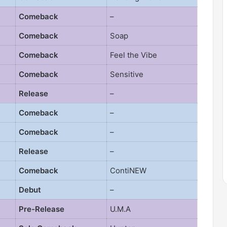
Comeback
–
Comeback
Soap
Comeback
Feel the Vibe
Comeback
Sensitive
Release
–
Comeback
–
Comeback
–
Release
–
Comeback
ContiNEW
Debut
–
Pre-Release
U.M.A