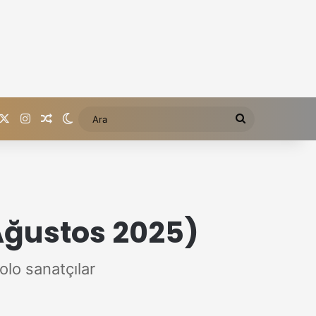
acebook
X
Instagram
Rastgele içerik
Dış görünümü değiştir
Ara
ğustos 2025)
lo sanatçılar