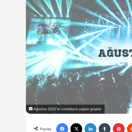
Ağustos 2025'te comeback yapan gruplar
Facebook
X
LinkedIn
Tumblr
Pint
Paylaş