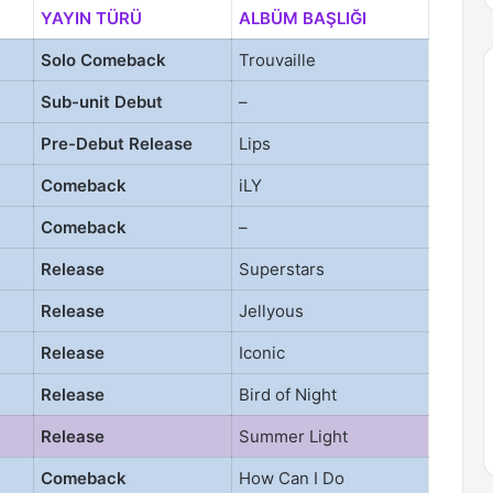
YAYIN TÜRÜ
ALBÜM BAŞLIĞI
Solo Comeback
Trouvaille
Sub-unit Debut
–
Pre-Debut Release
Lips
Comeback
iLY
Comeback
–
Release
Superstars
Release
Jellyous
Release
Iconic
Release
Bird of Night
Release
Summer Light
Comeback
How Can I Do