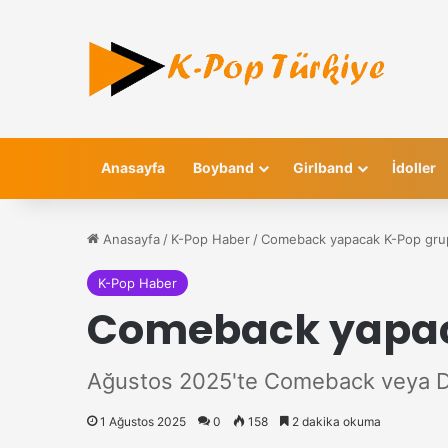
Anasayfa
Boyband
Girlband
İdoller
Anasayfa
/
K-Pop Haber
/
Comeback yapacak K-Pop grup
K-Pop Haber
Comeback yapaca
Ağustos 2025'te Comeback veya Deb
1 Ağustos 2025
0
158
2 dakika okuma