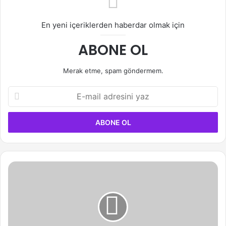
En yeni içeriklerden haberdar olmak için
ABONE OL
Merak etme, spam göndermem.
E-
mail
adresini
yaz
Xiaoting
(Kep1er)
Hakkında
Bilinmesi
Gerekenler