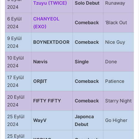
Tzuyu (TWICE)
Solo Debut
Runaway
2024
6 Eylül
CHANYEOL
Comeback
‘Black Out
2024
(EXO)
9 Eylül
BOYNEXTDOOR
Comeback
Nice Guy
2024
10 Eylül
Nævis
Single
Done
2024
17 Eylül
ORβIT
Comeback
Patience
2024
20 Eylül
FIFTY FIFTY
Comeback
Starry Night
2024
25 Eylül
Japonca
WayV
Go Higher
2024
Debut
25 Eylül