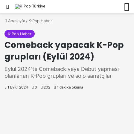
Ara
M
Anasayfa
/
K-Pop Haber
K-Pop Haber
Comeback yapacak K-Pop
grupları (Eylül 2024)
Eylül 2024'te Comeback veya Debut yapması
planlanan K-Pop grupları ve solo sanatçılar
1 Eylül 2024
0
202
1 dakika okuma