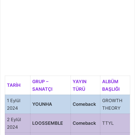
GRUP –
YAYIN
ALBÜM
TARİH
SANATÇI
TÜRÜ
BAŞLIĞI
1 Eylül
GROWTH
YOUNHA
Comeback
2024
THEORY
2 Eylül
LOOSSEMBLE
Comeback
TTYL
2024