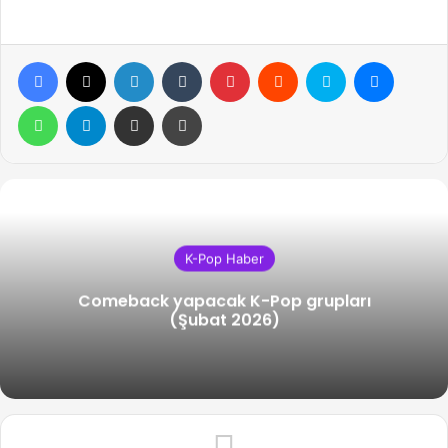
Facebook
X
LinkedIn
Tumblr
Pinterest
Reddit
Skype
Messen
WhatsApp
Telegram
Email ile gönder
Yazdır
K-Pop Haber
Comeback yapacak K-Pop grupları
(Şubat 2026)