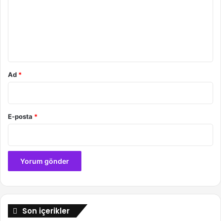
u
m
*
Ad
*
E-posta
*
Son içerikler