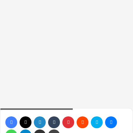
Eylül 2024'te comeback yapan gruplar
Facebook
X
LinkedIn
Tumblr
Pinterest
Reddit
Skype
Messen
WhatsApp
Telegram
Email ile gönder
Yazdır