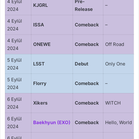
4 Eylül
Pre-
KJGRL
–
2024
Release
4 Eylül
ISSA
Comeback
–
2024
4 Eylül
ONEWE
Comeback
Off Road
2024
5 Eylül
L5ST
Debut
Only One
2024
5 Eylül
Florry
Comeback
–
2024
6 Eylül
Xikers
Comeback
WITCH
2024
6 Eylül
Baekhyun (EXO)
Comeback
Hello, World
2024
6 Eylül