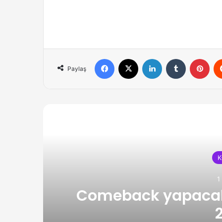
Facebook
X
LinkedIn
Tumblr
Pint
Paylaş
Diğer 
K
1
at
Comeback yapacak 