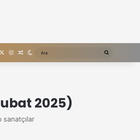
acebook
X
Instagram
Rastgele içerik
Dış görünümü değiştir
Ara
ubat 2025)
 sanatçılar