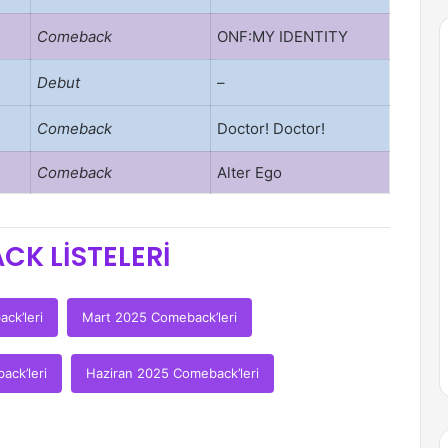
Comeback
ONF:MY IDENTITY
Debut
–
Comeback
Doctor! Doctor!
Comeback
Alter Ego
CK LİSTELERİ
ck’leri
Mart 2025 Comeback’leri
ck’leri
Haziran 2025 Comeback’leri