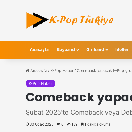
Anasayfa
Boyband
Girlband
İdoller
Anasayfa
/
K-Pop Haber
/
Comeback yapacak K-Pop grup
K-Pop Haber
Comeback yapaca
Şubat 2025'te Comeback veya Debut
30 Ocak 2025
0
189
1 dakika okuma