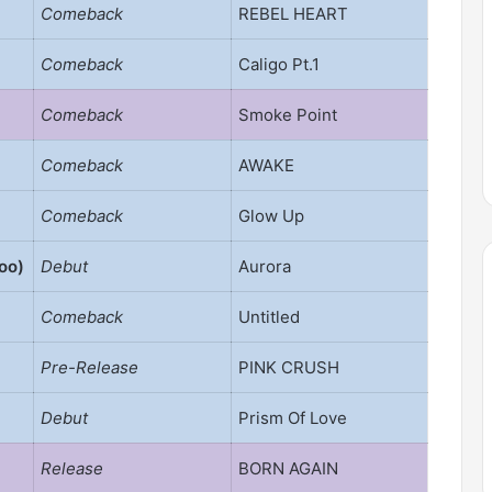
Comeback
REBEL HEART
Comeback
Caligo Pt.1
Comeback
Smoke Point
Comeback
AWAKE
Comeback
Glow Up
oo)
Debut
Aurora
Comeback
Untitled
Pre-Release
PINK CRUSH
Debut
Prism Of Love
Release
BORN AGAIN