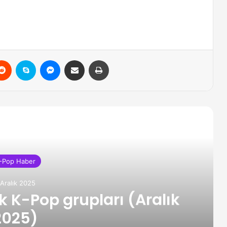
erest
Reddit
Skype
Messenger
Email ile gönder
Yazdır
içerikleri Oku
-Pop Haber
 Aralık 2025
K-Pop grupları (Aralık
2025)