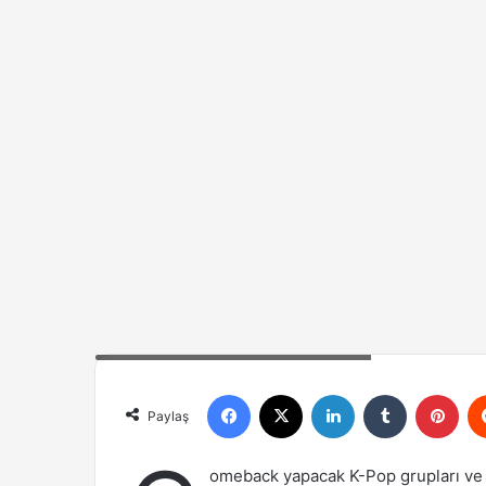
Şubat 2025'te comeback yapan gruplar
Facebook
X
LinkedIn
Tumblr
Pint
Paylaş
omeback yapacak K-Pop grupları ve i