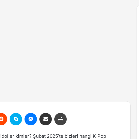
erest
Reddit
Skype
Messenger
Email ile gönder
Yazdır
doller kimler? Şubat 2025’te bizleri hangi K-Pop