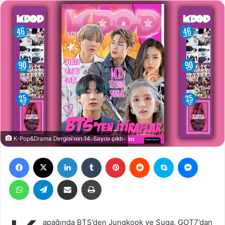
K-Pop&Drama Dergisi'nin 14. Sayısı çıktı
Facebook
X
LinkedIn
Tumblr
Pinterest
Reddit
Skype
Messen
WhatsApp
Telegram
Email ile gönder
Yazdır
apağında BTS’den Jungkook ve Suga, GOT7’dan