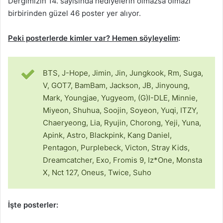
Dergimizin 14. sayısında hediyelerin olmazsa olmazı
birbirinden güzel 46 poster yer alıyor.
Peki posterlerde kimler var? Hemen söyleyelim
:
BTS, J-Hope, Jimin, Jin, Jungkook, Rm, Suga,
V, GOT7, BamBam, Jackson, JB, Jinyoung,
Mark, Youngjae, Yugyeom, (G)I-DLE, Minnie,
Miyeon, Shuhua, Soojin, Soyeon, Yuqi, ITZY,
Chaeryeong, Lia, Ryujin, Chorong, Yeji, Yuna,
Apink, Astro, Blackpink, Kang Daniel,
Pentagon, Purplebeck, Victon, Stray Kids,
Dreamcatcher, Exo, Fromis 9, Iz*One, Monsta
X, Nct 127, Oneus, Twice, Suho
İşte posterler: