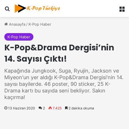
Ara
M
Anasayfa
/
K-Pop Haber
K-Pop Haber
K-Pop&Drama Dergisi’nin
14. Sayısı Çıktı!
Kapağında Jungkook, Suga, Ryujin, Jackson ve
Miyeon'un yer aldığı K-Pop&Drama Dergisi'nin 14.
sayısı bayilerde. 46 poster, 90 sticker, 25 K-
Drama kartı bu sayıda seni bekliyor. Sakın
kaçırma!
13 Haziran 2020
2
7.425
2 dakika okuma