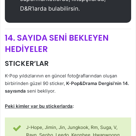
D&R’larda bulabilirsin.
14. SAYIDA SENİ BEKLEYEN
HEDİYELER
STICKER’LAR
K-Pop yıldızlarının en güncel fotoğraflarından oluşan
birbirinden güzel 90 sticker,
K-Pop&Drama Dergisi’nin 14.
sayısında
seni bekliyor.
Peki kimler var bu stickerlar
da
:
J-Hope, Jimin, Jin, Jungkook, Rm, Suga, V,
Ravn, Seoho, Leedo, Keonhee, Hwanwoong,