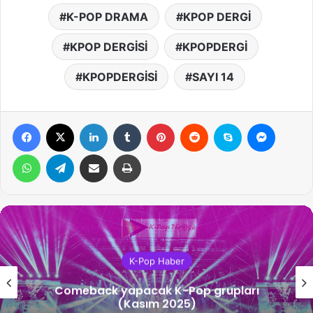
K-POP DRAMA
KPOP DERGİ
KPOP DERGİSİ
KPOPDERGİ
KPOPDERGİSİ
SAYI 14
Facebook
X
LinkedIn
Tumblr
Pinterest
Reddit
Skype
Messen
WhatsApp
Telegram
Email ile gönder
Yazdır
K-Pop Haber
Comeback yapacak K-Pop grupları
(Kasım 2025)