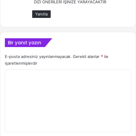
DİZİ ÖNERİLERİ İŞİNİZE YARAYACAKTIR
Yanıtla
Bir yanıt yazın
E-posta adresiniz yayınlanmayacak.
Gerekli alanlar
*
ile
işaretlenmişlerdir
Y
o
r
u
m
*