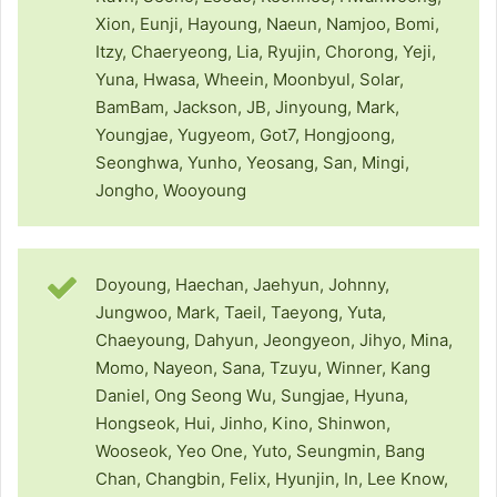
Xion, Eunji, Hayoung, Naeun, Namjoo, Bomi,
Itzy, Chaeryeong, Lia, Ryujin, Chorong, Yeji,
Yuna, Hwasa, Wheein, Moonbyul, Solar,
BamBam, Jackson, JB, Jinyoung, Mark,
Youngjae, Yugyeom, Got7, Hongjoong,
Seonghwa, Yunho, Yeosang, San, Mingi,
Jongho, Wooyoung
Doyoung, Haechan, Jaehyun, Johnny,
Jungwoo, Mark, Taeil, Taeyong, Yuta,
Chaeyoung, Dahyun, Jeongyeon, Jihyo, Mina,
Momo, Nayeon, Sana, Tzuyu, Winner, Kang
Daniel, Ong Seong Wu, Sungjae, Hyuna,
Hongseok, Hui, Jinho, Kino, Shinwon,
Wooseok, Yeo One, Yuto, Seungmin, Bang
Chan, Changbin, Felix, Hyunjin, In, Lee Know,