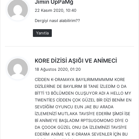
d
Jimin UpPaMğ
e
22 Kasım 2020, 10:40
d
Dergiyi nasıl alabilirim??
i
k
Yanıtla
i
:
d
KORE DİZİSİ AŞIĞI VE ANİMECİ
e
18 Ağustos 2020, 01:20
d
CİDDEN K-DRAMAYA BAYILIRIMMMMMM KORE
i
DİZİLERİNE DE BAYILIRIM Bİ TANE İZLEDİM O DA
k
BİTTİ 13 BÖLÜMDEN OLUŞUYOR ADI A HELLO MY
i
TWENTİES CİDDEN ÇOK GÜZEL BİR DİZİ BENİM EN
:
SEVDİĞİM OYUNCU EUN JAE BU ARADA
İZLEMENİZİ MUTLAKA TAVSİYE EDERİM ŞİMDİ İSE
Bİ ANİMEYE BAŞLADIM RPTSUGOMOMO DİYE O
DA ÇOOOK GÜZEL ONU DA İZLEMİNİZİ TAVSİYE
EDERİM ANİME VE K-DRAMA SEVENLER İÇİN BU