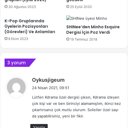
30 Ağustos 2023
25 Eylül 2020
K-Pop Gruplarında
Üyelerin Pozisyonları
SHINee’den Minho Esquire
(Görevleri) Ve Anlamları
Dergisi İçin Poz Verdi
8 Ekim 2023
19 Temmuz 2018
3 yorum
d
Oykusjigeum
e
24 Nisan 2021, 09:51
d
Lütfen Kdrama özel dergisi çıksın, Kdrama izleyen
i
çok kişi var ve ben birinciyi alamamıştım, ikinci kez
k
çıkartırsanız çok mutlu olurum. Solistler özel sayı
i
da yapabilirsiniz, yeni bir fikir.
:
Yanıtla