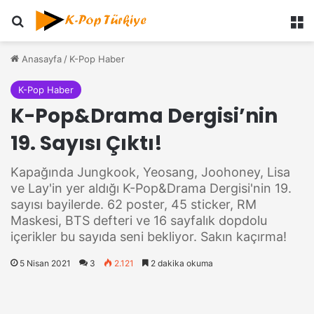
Ara
M
Anasayfa
/
K-Pop Haber
K-Pop Haber
K-Pop&Drama Dergisi’nin
19. Sayısı Çıktı!
Kapağında Jungkook, Yeosang, Joohoney, Lisa
ve Lay'in yer aldığı K-Pop&Drama Dergisi'nin 19.
sayısı bayilerde. 62 poster, 45 sticker, RM
Maskesi, BTS defteri ve 16 sayfalık dopdolu
içerikler bu sayıda seni bekliyor. Sakın kaçırma!
5 Nisan 2021
3
2.121
2 dakika okuma