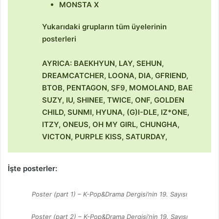
MONSTA X
Yukarıdaki grupların tüm üyelerinin
posterleri
AYRICA: BAEKHYUN, LAY, SEHUN,
DREAMCATCHER, LOONA, DIA, GFRIEND,
BTOB, PENTAGON, SF9, MOMOLAND, BAE
SUZY, IU, SHINEE, TWICE, ONF, GOLDEN
CHILD, SUNMI, HYUNA, (G)I-DLE, IZ*ONE,
ITZY, ONEUS, OH MY GIRL, CHUNGHA,
VICTON, PURPLE KISS, SATURDAY,
İşte posterler:
Poster (part 1) – K-Pop&Drama Dergisi’nin 19. Sayısı
Poster (part 2) – K-Pop&Drama Dergisi’nin 19. Sayısı