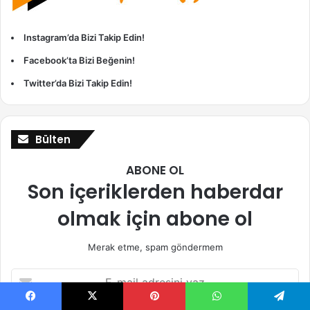
Instagram’da Bizi Takip Edin!
Facebook’ta Bizi Beğenin!
Twitter’da Bizi Takip Edin!
Bülten
ABONE OL
Son içeriklerden haberdar
olmak için abone ol
Merak etme, spam göndermem
E-
mail
adresini
Facebook
X
Pinterest
WhatsApp
Telegram