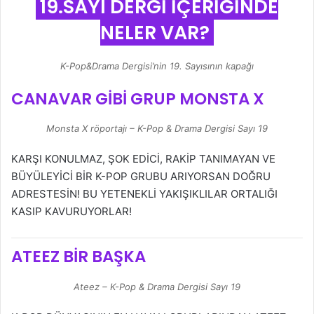
19.SAYI DERGİ İÇERİĞİNDE
NELER VAR?
K-Pop&Drama Dergisi’nin 19. Sayısının kapağı
CANAVAR GİBİ GRUP
MONSTA X
Monsta X röportajı – K-Pop & Drama Dergisi Sayı 19
KARŞI KONULMAZ, ŞOK EDİCİ, RAKİP TANIMAYAN VE
BÜYÜLEYİCİ BİR K-POP GRUBU ARIYORSAN DOĞRU
ADRESTESİN! BU YETENEKLİ YAKIŞIKLILAR ORTALIĞI
KASIP KAVURUYORLAR!
ATEEZ BİR BAŞKA
Ateez – K-Pop & Drama Dergisi Sayı 19