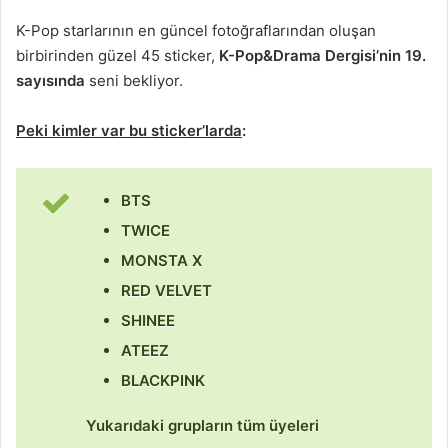
K-Pop starlarının en güncel fotoğraflarından oluşan
birbirinden güzel 45 sticker,
K-Pop&Drama Dergisi’nin 19.
sayısında
seni bekliyor.
Peki kimler var bu sticker’lar
da
:
BTS
TWICE
MONSTA X
RED VELVET
SHINEE
ATEEZ
BLACKPINK
Yukarıdaki grupların tüm üyeleri