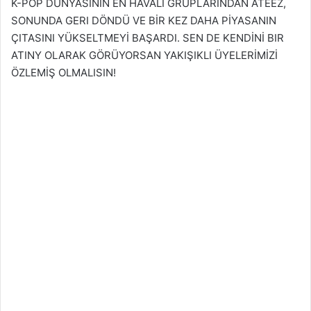
K-POP DÜNYASININ EN HAVALI GRUPLARINDAN ATEEZ,
SONUNDA GERI DÖNDÜ VE BİR KEZ DAHA PİYASANIN
ÇITASINI YÜKSELTMEYİ BAŞARDI. SEN DE KENDİNİ BIR
ATINY OLARAK GÖRÜYORSAN YAKIŞIKLI ÜYELERİMİZİ
ÖZLEMİŞ OLMALISIN!