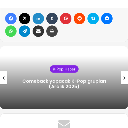
Facebook
X
LinkedIn
Tumblr
Pinterest
Reddit
Skype
Messen
WhatsApp
Telegram
Email ile gönder
Yazdır
K-Pop Haber
Comeback yapacak K-Pop grupları
(Aralık 2025)