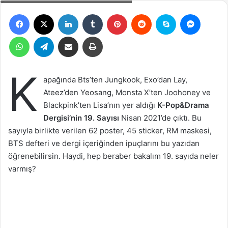
Facebook
X
LinkedIn
Tumblr
Pinterest
Reddit
Skype
Messen
WhatsApp
Telegram
Email ile gönder
Yazdır
K
apağında Bts’ten Jungkook, Exo’dan Lay,
Ateez’den Yeosang, Monsta X’ten Joohoney ve
Blackpink’ten Lisa’nın yer aldığı
K-Pop&Drama
Dergisi’nin 19. Sayısı
Nisan 2021’de çıktı. Bu
sayıyla birlikte verilen 62 poster, 45 sticker, RM maskesi,
BTS defteri ve dergi içeriğinden ipuçlarını bu yazıdan
öğrenebilirsin. Haydi, hep beraber bakalım 19. sayıda neler
varmış?