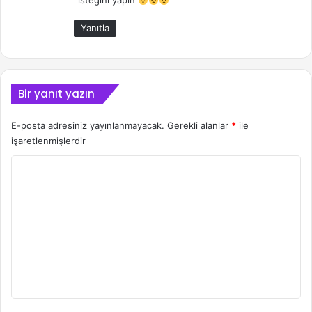
isteğini yapın
Yanıtla
Bir yanıt yazın
E-posta adresiniz yayınlanmayacak.
Gerekli alanlar
*
ile
işaretlenmişlerdir
Y
o
r
u
m
*