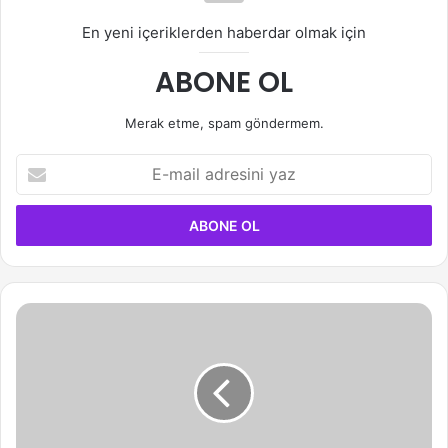
En yeni içeriklerden haberdar olmak için
ABONE OL
Merak etme, spam göndermem.
E-
mail
adresini
yaz
Soojin
Hakkında
Bilinmesi
Gerekenler