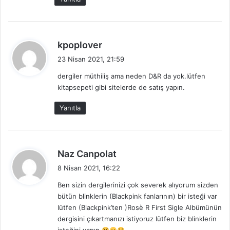
d
kpoplover
e
23 Nisan 2021, 21:59
d
dergiler müthiiiş ama neden D&R da yok.lütfen
i
kitapsepeti gibi sitelerde de satış yapın.
k
i
Yanıtla
:
d
Naz Canpolat
e
8 Nisan 2021, 16:22
d
Ben sizin dergilerinizi çok severek alıyorum sizden
i
bütün blinklerin (Blackpink fanlarının) bir isteği var
k
lütfen (Blackpink’ten )Rosè R First Sigle Albümünün
i
dergisini çıkartmanızı istiyoruz lütfen biz blinklerin
: