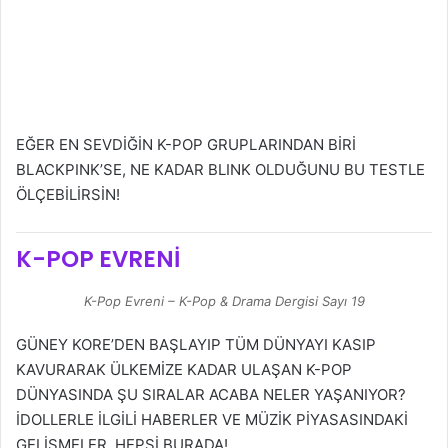
EĞER EN SEVDİĞİN K-POP GRUPLARINDAN BİRİ
BLACKPINK’SE, NE KADAR BLINK OLDUĞUNU BU TESTLE
ÖLÇEBİLİRSİN!
K-POP EVRENİ
K-Pop Evreni – K-Pop & Drama Dergisi Sayı 19
GÜNEY KORE’DEN BAŞLAYIP TÜM DÜNYAYI KASIP
KAVURARAK ÜLKEMİZE KADAR ULAŞAN K-POP
DÜNYASINDA ŞU SIRALAR ACABA NELER YAŞANIYOR?
İDOLLERLE İLGİLİ HABERLER VE MÜZİK PİYASASINDAKİ
GELİŞMELER, HEPSİ BURADA!