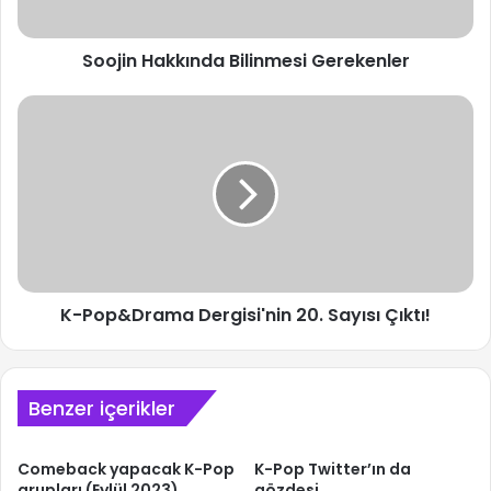
Soojin Hakkında Bilinmesi Gerekenler
K-
Pop&Drama
Dergisi'nin
20.
Sayısı
Çıktı!
K-Pop&Drama Dergisi'nin 20. Sayısı Çıktı!
Benzer içerikler
Comeback yapacak K-Pop
K-Pop Twitter’ın da
grupları (Eylül 2023)
gözdesi